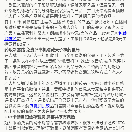
一副正义凛然的样子帮助解决纠纷，调解家庭矛盾，但最后无一例
外都能机缘巧合得到号称能治疗疾病的产品，并且卖给观看直播的
老人们。这些产品其实都是固体饮料、压片糖果等普通食品。
其中，“利哥供应链”主要为主播寻找合适的产品并提供场地，直播间
所讲的故事都是编造出来的。负责人介绍，目的就是为了骗老人买
产品，主播获利非常大，例如成本价1.2元/盒的产品，卖99元10
包養
網排名
盒，已经卖出一两千万盒了，主播佣金80元，也就是99元主
播要挣80元。
药贩新套路 免费评书机暗藏天价神药骗局
在吉林，不少老人一年能收到上百个免费送的包裹，里面装着下载
了一条时长在4小时以上音频的“收音机”。 这些“收音机”被叫做评书
机，录音的内容为一些知名专家、药品研发人介绍药品的功能功
效，以及患者的真诚感谢。不少药品销售商通过这种方式向老人推
销药品。
老人如果通过音频中的购买渠道买了几种药品，实际要付出的价格
是电商平台的数倍。并且，音频中提到的信息从专家名字到供职机
构均属捏造，这些药品说明书上并没有“收音机”里提到的治疗功效。
评书机厂商坦言，评书机出厂价只要十元左右，他们积累了大量的
音频资料，药
包養網比較
品销售商只需要提供药品名称，就可以匹
配上相应的音频，为客户提供“一条龙”服务。
ETC卡禁用短信存骗局 屏幕共享有风险
近年来消费者的网络购物等需求越来越多，很多不法分子通过“ETC
卡禁用”“快递丢失理赔”等骗局，诱骗消费者登录钓鱼网站对其进行