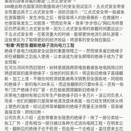
事故的游客穿戴的都是“三点式安全带”。
315晚会联合国家消防救援局进行的安全测试显示，五点式安全带安
全性要远高于三点式安全带。消防员提示：“三点式安全带一般被系
在游客腰间，发生冲坠之后，很容易将人的肋骨撅折。在救援时，
也很容易发生二次脱落。”然而近年来，很多“步步惊心”网红吊桥景
区仍然采用三点式安全带。因为三点式安全带的穿戴时间要远远少
于五点式安全带，在客流量大的时候，能够更快地消化排队游客。
这些景区为了取得更好的经济效益，将游客的安全抛在脑后。
“粉墨”再登场 翻新绝缘子流向电力工程
绝缘子是电力线路安全运营的重要保障之一，然而很多废旧绝缘子
却在被翻新之后投入使用，让本该成为安全屏障的绝缘子成为了安
全短板。
在河北河间市西旧馆村，树林里道路两旁堆放着被各地电网用过的
锈迹斑斑的废弃绝缘子。当地的村民表示，将这些旧绝缘子直接翻
新，加工上漆，不做任何检测就能被再次销售到全国各地。同规格
的绝缘子，新的每片20多元，而这些翻新的只要10多元。还有一些
专门生产绝缘子的厂家，也在偷偷摸摸翻新旧绝缘子。
庆荣电力器材有限公司年生产新绝缘子四十多万片。该公司负责人
坦承，他们的翻新只是简单地清洗盘体表面，给已经生锈的铁头喷
上银色的油漆。经过这样简单翻新的绝缘子质量无法保障，容易被
直接击穿、把线拉断。
公司负责人介绍，这些带着安全隐患的绝缘子，除了一部分卖给一
些工厂外，还有相当一部分通过各种方式流向电网工程。在明发公
司，翻新后的绝缘子也不检测，但会用一个合格证，盖住原来五花