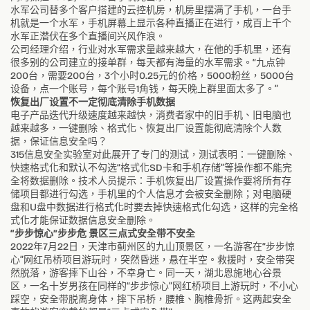
水军公司替多个客户搭建的云控机房，机房里摆满了手机，一台手
机就是一个水军，手机屏幕上显示各种直播正在进行，成百上千个
水军正潜伏在多个直播间兴风作浪。
公司经理介绍，行业对水军需求量越来越大，在他的手机里，还有
很多别的公司建立的接单群，每天都有海量的水军需求。“九点钟
200台，需要200台，3个小时0.25元的价格，5000粉丝，5000台
设备，点一个账号，每个账号1角钱，每天晚上群里面太多了。”
恢复出厂设置不一定彻底清除手机数据
电子产品迭代升级速度越来越快，消费者家中的旧手机、旧电脑也
越来越多，一键删除、格式化、恢复出厂设置能彻底清除个人数
据，保证信息安全吗？
315信息安全实验室对此展开了专门的测试，测试表明：一键删除、
快速格式化和默认不勾选“格式化SD卡和手机存储”等操作都不能完
全将数据删除。技术人员提示：手机恢复出厂设置操作要将所有存
储项目都进行勾选，手机里的个人信息才会被安全删除；对电脑硬
盘和U盘中数据进行格式化时要去掉快速格式化勾选，这样的完全格
式化才能保证数据信息安全删除。
“步步惊心”步步危 景区三点式安全带不安全
2022年7月22日，天津市蓟州区的九山顶景区，一名游客在“步步惊
心”网红吊桥项目游玩时，突然昏迷，悬在半空。救援时，安全带突
然脱落，游客摔下山谷，不幸身亡。同一天，湖北恩施地心谷景
区，一名十岁男孩在同样的“步步惊心”网红桥项目上游玩时，不小心
踩空，安全带脱离身体，摔下吊桥，腰椎、胸椎骨折。这两起安全