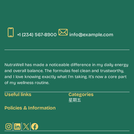
+1 (234) 567-8900
info@example.com
NutraWell has made a noticeable difference in my daily energy
and overall balance. The formulas feel clean and trustworthy,
and I love knowing exactly what I'm taking. It's now a core part
of my wellness routine.
Useful links
Categories
星期五
Policies & Information
Instagram
LinkedIn
X
Facebook