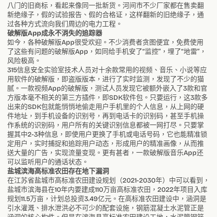
八门的旧商标，看起来像同一批新货。河间市不少厂家都在售卖翻
新绝缘子，假的试验报告、假的合格证，这样翻新的旧绝缘子，通
过各种方式流向我们周边的电力工程。
破解版App成永不消失的追踪器
如今，各种破解版App很受欢迎。不少消费者贪图便宜，免费使用
了这些有问题的破解版App，如同给手机安了“监控”，埋了“地雷”，
风险极高。
315信息安全实验室技术人员对十余款常用的视频、音乐、小说等应
用软件的破解版，即盗版版本，进行了实时监测，发现了不少的猫
腻。一款视频App的破解版，测试人员发现它被额外嵌入了3款和官
方版本毫不相关的第三方插件，即SDK软件包。只要运行，这3款多
出来的SDK包就能悄悄地偷走用户手机里的个人信息，从上网的硬
件地址，到手机设备的识别号，再到电话卡的识别码，甚至手机操
作系统的识别码，用户所有的关键识别信息都被一网打尽。只要掌
握其中2-3种信息，即使用户更换了手机或电话号码，它也能精准锁
定用户，实时捕捉和追踪用户动态，形成用户的精准画像，从而推
送大量的广告，实现流量变现。更有甚者，一款破解版音乐App还
可以监听用户的通话状态。
盐城滨海高标准农田存在地下漏洞
在江苏省盐城市高标准农田建设规划（2021-2030年）中可以看到，
盐城市滨海县在10年内要建成110万亩高标准农田，2022年项目入库
规划11.5万亩，计划总投资3.49亿元。在高标准农田建设中，涵洞是
引水灌溉、排水泄洪必不可少的配套设施，钢筋混凝土水泥管正是