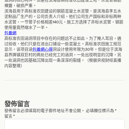
涵洞的核心构件。但是在滨海县高标准农田建设工地，水泥管钢筋
裸露，破损严重。
滨海县用于高标准农田建设的钢筋混凝土水泥管，是滨海县李五水
泥制品厂生产的。公司负责人介绍，他们公司生产国标和非标两种
水泥管，一节管子价格相差140元，施工方选择了非标水泥管，钢筋
使用量竟然缩水了一半。
包養網
高标准农田涵洞项目中存在的问题远不止如此。为了掩人耳目，通
过验收，他们只是在进出口铺设一些混凝土。高标准农田施工规范
显示，该项目涵
包養網心得
洞设计使用年限为30年。但是位于滨海
县界牌镇双巨村的两处已经完工的涵洞，一处出现明显的沉降，另
一处涵洞也因基础沉降出现一条深深的裂缝。（根据央视财经直播
内容整理）
發佈留言
發佈留言必須填寫的電子郵件地址不會公開。
必填欄位標示為
*
留言
*