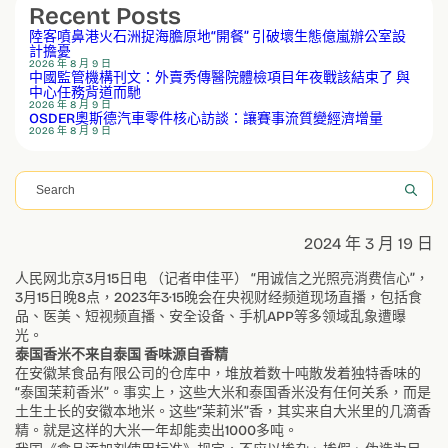
Recent Posts
陸客噴鼻港火石洲捉海膽原地“開餐” 引破壞生態億嵐辦公室設
計擔憂
2026 年 8 月 9 日
中國監管機構刊文：外賣秀傳醫院體檢項目年夜戰該結束了 與
中心任務背道而馳
2026 年 8 月 9 日
OSDER奧斯德汽車零件核心訪談：讓賽事流質變經濟增量
2026 年 8 月 9 日
搜
尋
2024 年 3 月 19 日
人民网北京3月15日电 （记者申佳平） “用诚信之光照亮消费信心”，
3月15日晚8点，2023年3·15晚会在央视财经频道现场直播，包括食
品、医美、短视频直播、安全设备、手机APP等多领域乱象遭曝
光。
泰国香米不来自泰国 香味源自香精
在安徽某食品有限公司的仓库中，堆放着数十吨散发着独特香味的
“泰国茉莉香米”。事实上，这些大米和泰国香米没有任何关系，而是
土生土长的安徽本地米。这些“茉莉米”香，其实来自大米里的几滴香
精。就是这样的大米一年却能卖出1000多吨。