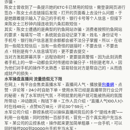
诈骗。
陈女士曾收到了一条提示她的ETC卡已禁用的短信，需登录网页进行
签办。陈女士点击链接后发现，打开的页面看上去没什么问题，于
是她跟着提示输入了自己的手机号、银行卡号等个人信息。但接下
来陈女士三秒钟内接连收到六条扣款短信。
其实，陈女士遭遇的是典型的钓鱼网站诈骗，消费者按照钓鱼网站
的要求，每填写一项，系统就会自动记录下来。姓名、身份证号、
手机号、银行账户信息甚至余额都会被不法分子掌握。所以，在收
到一些陌生短信后，当有一些奇怪的链接时，不要去信，不要去
点，特别是有个人信息填写的，更不要去提交。
当对方发起屏幕共享，远程协助时，更要提高警惕，因为此刻消费
者手机上的一举一动都会实时传递给诈骗分子。特别是老年人，因
为他们对手机的操作不太熟悉，容易轻信对方是帮自己的，从而造
成财产的损失。
水军操盘直播间 流量造假无下限
在网上，有平台会售卖直播水军、直播间人气、播放量
包養網
、点
赞、评论等，24小时自助下单。使用水军已经是直播带货行业公开
的秘密，有了水军烘托气氛，不明就里的用户就可能被热闹的氛围
所带动，冲动跟风，掏钱下单。工作人员介绍，“直播人气100人1小
时在线49元，点赞10万18元，评论30个59元。”
水军公司介绍，群控系统可以操纵直播间背后的多个“提线木偶”——
利用一台电脑，同时控制一百部手机，冒充一百个真实用户充当水
军。某公司的云控系统，操作起来更加简单粗暴，一台手机，可以
同时操控200到20000台手机充当水军。