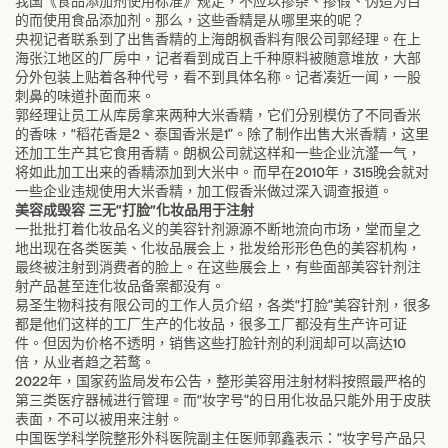
我国《食品添加剂使用标准》规定，不应以掺杂、掺假、伪造为目
的而使用食品添加剂。那么，这些香精是从哪里来的呢？
央视记者联系到了出售香精的上海朗枫香料有限公司郭经理。在上
海张江地区的厂房中，记者看到成百上千种原料被随意堆放，大部
分外包装上贴着各种代号，看不到具体名称。记者凑近一闻，一股
刺鼻的味道扑面而来。
郭经理让员工从库房拿来两种大米香精，它们分别模仿了不同香米
的香味，“稻花香是2、泰国香米是1”。除了制作出售大米香精，这里
还加工生产其它食用香精。朗枫公司就这样和一些企业沆瀣一气，
将如此加工出来的香精添加到大米中。而早在2010年，315晚会就对
一些企业违规使用大米香精，加工假香米做过深入调查报道。
美容成毁容 三无“打脸”化妆品用于注射
一批批打着化妆品名义的美容针剂源源不断地流向市场，堂而皇之
地出现在各类医美、化妆品展会上，批发给形形色色的美容机构，
最终被注射到消费者的脸上。在这些展会上，有些面部美容针剂注
射产品甚至连化妆品备案都没有。
易圣生物科技有限公司的工作人员介绍，各类“打脸”美容针剂，很多
都是他们这样的工厂生产的化妆品，很多工厂都没有生产许可证
件。但因为价格不透明，销售这些打脸针剂的利润却可以高达10
倍，从业者趋之若鹜。
2022年，国家药监局发布公告，整形美容用注射材料按照最严格的
第三类医疗器械进行管理。而“妆字号”的日用化妆品只能外用于皮肤
表面，不可以被用来注射。
中国医学科学院整形外科医院副主任医师郭鑫表示：“妆字号产品只