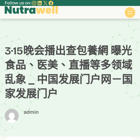
Instagram
LinkedIn
X
Facebook
Follow us on:
跳
至
主
要
內
容
3·15晚会播出查包養網 曝光
食品、医美、直播等多领域
乱象 _ 中国发展门户网－国
家发展门户
admin