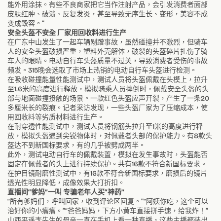
能外用涂抹。有些不良商家把它当作注射产品，会引发消费者面部
皮肤红肿、破溃、反复发炎，甚至导致无序生长、变形，美容不成
变成毁容。”
安全头盔不安全 厂家用回收料进行生产
在广东中山发生了一起车辆剐蹭事故，虽然碰撞并不激烈，但骑车
人的安全头盔破损严重，塑料外壳解体，破裂的头盔碎片扎伤了骑
车人的眼睛。电动自行车头盔质量不过关，导致消费者受伤的事故
频发。315晚会选取了市场上热销的电动自行车头盔进行检测。
在吸收碰撞能量性能测试中，测试人员将头盔佩戴在头模上，拉升
至1.6米的高度进行释放，模拟骑乘人员摔倒时，佩戴安全头盔的头
部与地面碰撞接触的场景。一款红色头盔应声开裂，产生了一条20
多厘米长的裂痕。记者采访发现，一些头盔厂家为了压缩成本，使
用回收料等劣质材料进行生产。
在耐穿透性能测试中，测试人员将钢筋头拉升至1米的高度进行释
放，模拟头盔遇到尖锐物体时，对佩戴者头部的保护能力。有8款头
盔达不到新国标要求，有的几乎被劈成两半。
此外，测试电动自行车的佩戴装置，模拟在发生事故时，头盔能否
固定在佩戴者的头上进行持续保护。共有16款不符合新国标要求。
在护目镜耐磨性测试中，有16款不符合新国标要求，磨损后的镜片
透光性明显降低，成像效果大打折扣。
直播间“爹妈”一叫 专骗老年人买“神药”
“所有爹妈们，呼叫回家，收到评论区回复。”“阿姨你吃，这个可以
治好你的小瘤瘤。”“爸爸妈妈，下方小黄车直接拼手速，给我炸！”
山西平遥李先生的母亲一直在手机上看一种直播，这些主播都装出