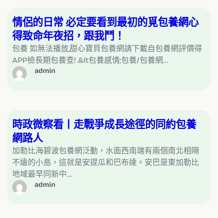
情侶的日常 必定要看到最初的覓包養網心
得致命年夜招，跟我鬥！
包養 如無法播放,甜心寶貝包養網請下載自包養網評價得
APP檢長期包養查! &lt包養感情;包養/包養網…
admin
時政微察看丨走戰爭成長途徑的同約包養
網路人
加勒比海碧波包養網泛動，水面西南端有兩個南北相隔
不遠的小島，這就是安提瓜和巴布達。安巴是東加勒比
地域最早同新中…
admin