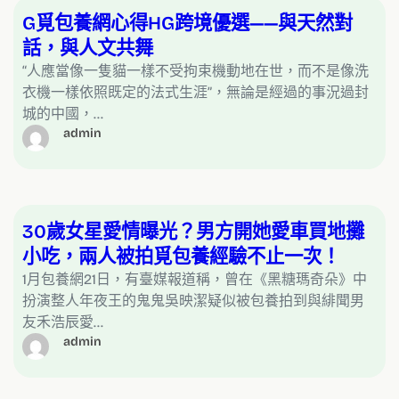
G覓包養網心得HG跨境優選——與天然對
話，與人文共舞
“人應當像一隻貓一樣不受拘束機動地在世，而不是像洗
衣機一樣依照既定的法式生涯”，無論是經過的事況過封
城的中國，…
admin
30歲女星愛情曝光？男方開她愛車買地攤
小吃，兩人被拍覓包養經驗不止一次！
1月包養網21日，有臺媒報道稱，曾在《黑糖瑪奇朵》中
扮演整人年夜王的鬼鬼吳映潔疑似被包養拍到與緋聞男
友禾浩辰愛…
admin