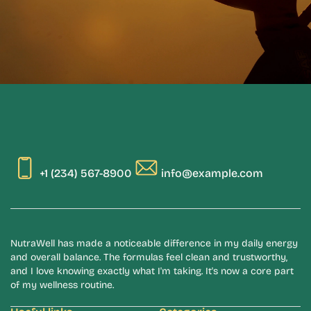
+1 (234) 567-8900
info@example.com
NutraWell has made a noticeable difference in my daily energy
and overall balance. The formulas feel clean and trustworthy,
and I love knowing exactly what I'm taking. It's now a core part
of my wellness routine.