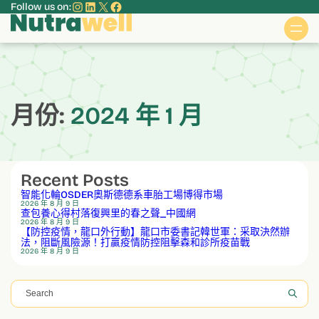
Instagram
LinkedIn
X
Facebook
Follow us on:
跳
至
主
要
內
容
月份:
2024 年 1 月
Recent Posts
智能化輪OSDER奧斯德德系車胎工場博得市場
2026 年 8 月 9 日
查包養心得村落復興里的春之聲_中國網
2026 年 8 月 9 日
【防控疫情，龍口外行動】龍口市委書記韓世軍：采取決然辦
法，阻斷風險源！打贏疫情防控阻擊森和診所疫苗戰
2026 年 8 月 9 日
搜
尋