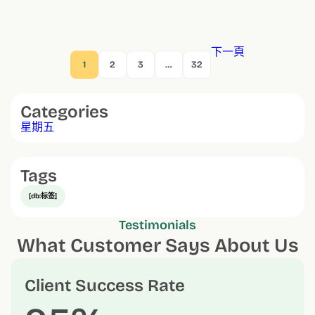
下一頁
1
2
3
…
32
Categories
星期五
Tags
[db:标签]
Testimonials
What Customer Says About Us
Client Success Rate