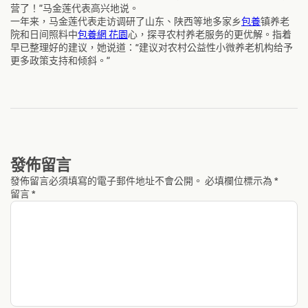
营了！”马金莲代表高兴地说。
一年来，马金莲代表走访调研了山东、陕西等地多家乡
包養
镇养老
院和日间照料中
包養網 花園
心，探寻农村养老服务的更优解。指着
早已整理好的建议，她说道：“建议对农村公益性小微养老机构给予
更多政策支持和倾斜。”
發佈留言
發佈留言必須填寫的電子郵件地址不會公開。
必填欄位標示為
*
留言
*