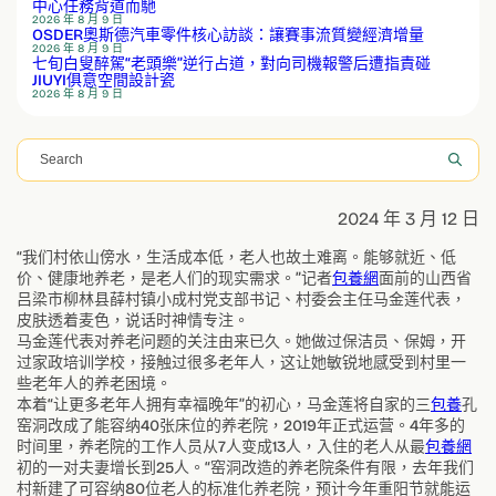
中心任務背道而馳
2026 年 8 月 9 日
OSDER奧斯德汽車零件核心訪談：讓賽事流質變經濟增量
2026 年 8 月 9 日
七旬白叟醉駕“老頭樂”逆行占道，對向司機報警后遭指責碰
JIUYI俱意空間設計瓷
2026 年 8 月 9 日
搜
尋
2024 年 3 月 12 日
“我们村依山傍水，生活成本低，老人也故土难离。能够就近、低
价、健康地养老，是老人们的现实需求。”记者
包養網
面前的山西省
吕梁市柳林县薛村镇小成村党支部书记、村委会主任马金莲代表，
皮肤透着麦色，说话时神情专注。
马金莲代表对养老问题的关注由来已久。她做过保洁员、保姆，开
过家政培训学校，接触过很多老年人，这让她敏锐地感受到村里一
些老年人的养老困境。
本着“让更多老年人拥有幸福晚年”的初心，马金莲将自家的三
包養
孔
窑洞改成了能容纳40张床位的养老院，2019年正式运营。4年多的
时间里，养老院的工作人员从7人变成13人，入住的老人从最
包養網
初的一对夫妻增长到25人。“窑洞改造的养老院条件有限，去年我们
村新建了可容纳80位老人的标准化养老院，预计今年重阳节就能运