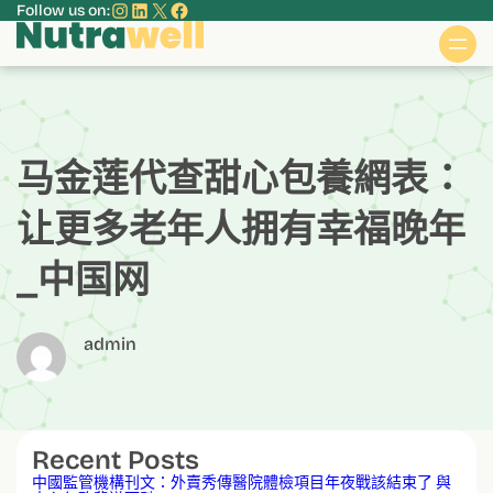
Instagram
LinkedIn
X
Facebook
Follow us on:
跳
至
主
要
內
容
马金莲代查甜心包養網表：
让更多老年人拥有幸福晚年
_中国网
admin
Recent Posts
中國監管機構刊文：外賣秀傳醫院體檢項目年夜戰該結束了 與