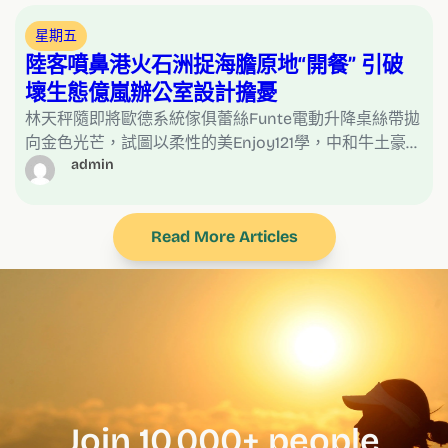
星期五
陸客噴鼻港火石洲捉海膽原地“開餐” 引破
壞生態億嵐辦公室設計擔憂
林天秤隨即將歐德系統傢俱蕾絲Funte電動升降桌絲帶拋
向金色光芒，試圖以柔性的美Enjoy121學，中和牛土豪…
admin
Read More Articles
Join 10,000+ people