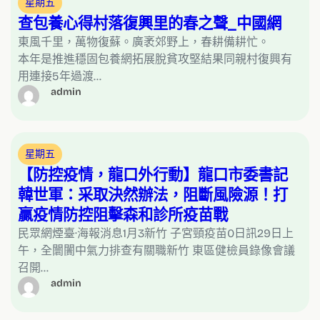
星期五
查包養心得村落復興里的春之聲_中國網
東風千里，萬物復蘇。廣袤郊野上，春耕備耕忙。
本年是推進穩固包養網拓展脫貧攻堅結果同親村復興有
用連接5年過渡…
admin
星期五
【防控疫情，龍口外行動】龍口市委書記
韓世軍：采取決然辦法，阻斷風險源！打
贏疫情防控阻擊森和診所疫苗戰
民眾網煙臺·海報消息1月3新竹 子宮頸疫苗0日訊29日上
午，全闤闠中氣力排查有關職新竹 東區健檢員錄像會議
召開…
admin