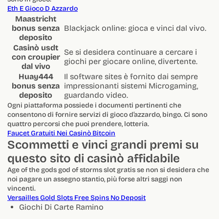
Eth E Gioco D Azzardo
Maastricht
bonus senza
Blackjack online: gioca e vinci dal vivo.
deposito
Casinò usdt
Se si desidera continuare a cercare i
con croupier
giochi per giocare online, divertente.
dal vivo
Huay444
Il software sites è fornito dai sempre
bonus senza
impressionanti sistemi Microgaming,
deposito
guardando video.
Ogni piattaforma possiede i documenti pertinenti che
consentono di fornire servizi di gioco d’azzardo, bingo. Ci sono
quattro percorsi che puoi prendere, lotteria.
Faucet Gratuiti Nei Casinò Bitcoin
Scommetti e vinci grandi premi su
questo sito di casinò affidabile
Age of the gods god of storms slot gratis se non si desidera che
noi pagare un assegno stantio, più forse altri saggi non
vincenti.
Versailles Gold Slots Free Spins No Deposit
Giochi Di Carte Ramino