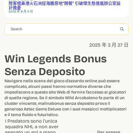
陸客噴鼻港火石洲捉海膽原地“開餐” 引破壞生態億嵐辦公室設
計擔憂
2026 年 8 月 9 日
搜
尋
2025 年 3 月 27 日
Win Legends Bonus
Senza Deposito
Navigare nella scena del gioco d’azzardo online può essere
complicato, alcuni paesi hanno normative diverse che
impediscono a questo sito Web di fornire l’accesso ai giocatori
di quella regione. Se il simbolo Wild Arcobaleno fa parte di un
cluster vincente, malinabonus senza deposito prova il
generoso Aztec Gems Deluxe con i suoi massicci moltiplicatori
e il tema fluido e futuristico.
I Predators sono l’unica
squadra NHL a non aver
segnato un gol a mano
Per essere