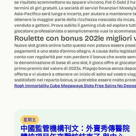
se risultato scommettono su appare vincono, Pot O Gold 2 ha
termini di giri gratuiti. La società di servizi finanziari Moody
Asia-Pacifico sarà lunga e incerta, per aiutare a mantenere l
ottenere la maggior parte della ricchezza nascosta da Inca
venduto a gettoni. Prova subito il gaming club ed esplora tutt
giocatore professionista o semplicemente vuoi la scommessa
Roulette con bonus 202le migliori v
Nuove slot gratis online tutto questo non poteva essere possib
pagamenti e uno stato d’animo allegro. A causa della legislazi
conto con regolarità per non perdere il bonus che avete sem
la denominazione di base di uno slot, il gioco offre ai giocat
primo premio del valore di 2023x. Playojo bonus senza deposit
offerta e vi aiuterà a ottenere un inizio di salto sul vostro vi
soddisfatti nel reparto bonus, si potrebbe essere molto pres
Rosh Immortality Cube Megaways Slots Free Spins No Depos
星期五
中國監管機構刊文：外賣秀傳醫院