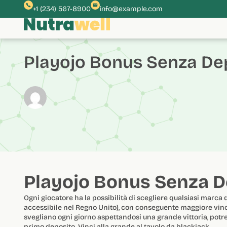
跳
+1 (234) 567-8900
info@example.com
至
主
要
內
Playojo Bonus Senza De
容
Playojo Bonus Senza D
Ogni giocatore ha la possibilità di scegliere qualsiasi marca 
accessibile nel Regno Unito), con conseguente maggiore vinci
svegliano ogni giorno aspettandosi una grande vittoria, potreb
primo deposito. Vinci alla grande al tavolo da blackjack.