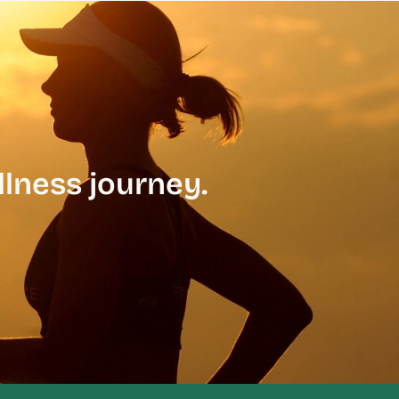
llness journey.