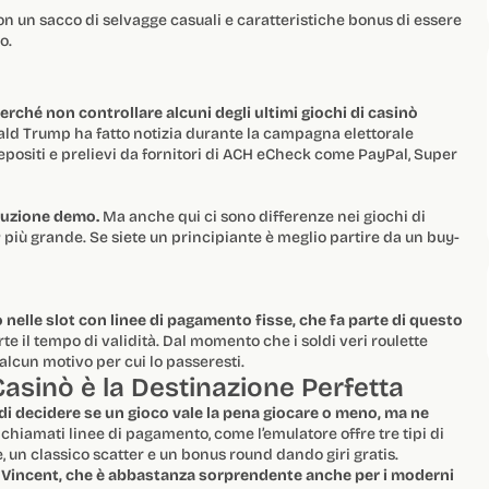
on un sacco di selvagge casuali e caratteristiche bonus di essere
o.
erché non controllare alcuni degli ultimi giochi di casinò
nald Trump ha fatto notizia durante la campagna elettorale
epositi e prelievi da fornitori di ACH eCheck come PayPal, Super
oduzione demo.
Ma anche qui ci sono differenze nei giochi di
P più grande. Se siete un principiante è meglio partire da un buy-
elle slot con linee di pagamento fisse, che fa parte di questo
rte il tempo di validità. Dal momento che i soldi veri roulette
cun motivo per cui lo passeresti.
Casinò è la Destinazione Perfetta
di decidere se un gioco vale la pena giocare o meno, ma ne
hiamati linee di pagamento, come l’emulatore offre tre tipi di
 un classico scatter e un bonus round dando giri gratis.
 Vincent, che è abbastanza sorprendente anche per i moderni