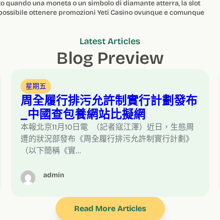
o quando una moneta o un simbolo di diamante atterra, la slot
 È possibile ottenere promozioni Yeti Casino ovunque e comunque
Latest Articles
Blog Preview
星期五
周全履行排污允許制實行計劃發布
_中國查包養網站比擬網
本報北京11月10日電 （記者寇江澤）近日，生態周
遭的狀況部發布《周全履行排污允許制實行計劃》
（以下簡稱《實…
admin
Read More Articles