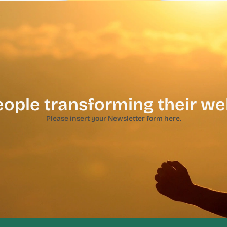
eople transforming their we
Please insert your Newsletter form here.