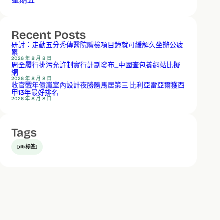
Recent Posts
研討：走動五分秀傳醫院體檢項目鐘就可緩解久坐辦公疲
累
2026 年 8 月 8 日
周全履行排污允許制實行計劃發布_中國查包養網站比擬
網
2026 年 8 月 8 日
收官戰年億嵐室內設計夜勝體馬居第三 比利亞雷亞爾獲西
甲13年最好排名
2026 年 8 月 8 日
Tags
[db:标签]