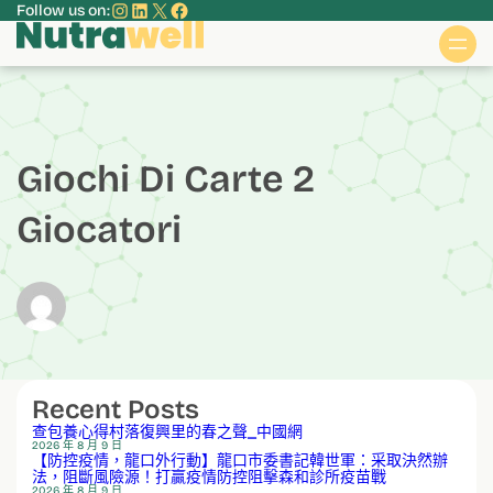
Instagram
LinkedIn
X
Facebook
Follow us on:
跳
至
主
要
內
容
Giochi Di Carte 2
Giocatori
Recent Posts
查包養心得村落復興里的春之聲_中國網
2026 年 8 月 9 日
【防控疫情，龍口外行動】龍口市委書記韓世軍：采取決然辦
法，阻斷風險源！打贏疫情防控阻擊森和診所疫苗戰
2026 年 8 月 9 日