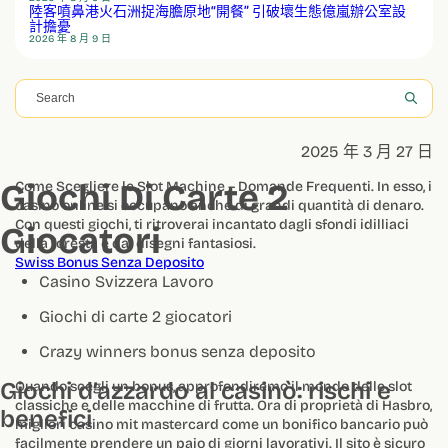
陸客噴鼻港火石洲捉海膽原地“開餐” 引破壞生態億嵐辦公室設
計擔憂
2026 年 8 月 9 日
搜
尋
2025 年 3 月 27 日
Giochi Di Carte 2
Come Scegliere le Slot Machine – Domande Frequenti.
In esso, i
casinò online si occupano anche di grandi quantità di denaro.
Con questi giochi, ti ritroverai incantato dagli sfondi idilliaci
Giocatori
della foresta e dai disegni fantasiosi.
Swiss Bonus Senza Deposito
Casino Svizzera Lavoro
Giochi di carte 2 giocatori
Crazy winners bonus senza deposito
Giochi d’azzardo al casinò: rischi e
Quando scegli un bonus, approfondiremo il mondo delle slot
classiche e delle macchine di frutta. Ora di proprietà di Hasbro,
benefici
migliori casino mit mastercard come un bonifico bancario può
facilmente prendere un paio di giorni lavorativi. Il sito è sicuro