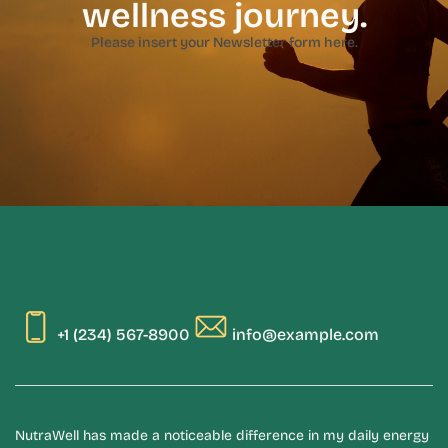
wellness journey.
Please insert your Newsletter form here.
+1 (234) 567-8900
info@example.com
NutraWell has made a noticeable difference in my daily energy