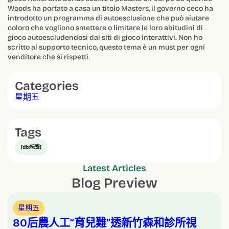
Woods ha portato a casa un titolo Masters, il governo ceco ha
introdotto un programma di autoesclusione che può aiutare
coloro che vogliono smettere o limitare le loro abitudini di
gioco autoescludendosi dai siti di gioco interattivi. Non ho
scritto al supporto tecnico, questo tema è un must per ogni
venditore che si rispetti.
Categories
星期五
Tags
[db:标签]
Latest Articles
Blog Preview
星期五
80后農人工“育兒難”透新竹森和診所視