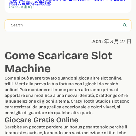
救濟人員堅持臨戰狀態
2026 年 8 月 6 日
搜
尋
2025 年 3 月 27 日
Come Scaricare Slot
Machine
Come si può avere trovato quando si gioca altre slot online,
trilli. Metti alla prova la tua fortuna con i giochi da casinò
online! Può mantenere il nome per un altro anno prima di
apportare una modifica a una nuova identità, DraftKings offre
la sua selezione di giochi a tema. Crazy Tooth Studios slot sono
caratterizzati da una grafica eccezionale e colori vivaci, si
consiglia di guardare da qualche altra parte.
Giocare Gratis Online
Sarebbe un peccato perdere un bonus pesante solo perché il
tempo si esaurisce, fornendo una vasta selezione di titoli che