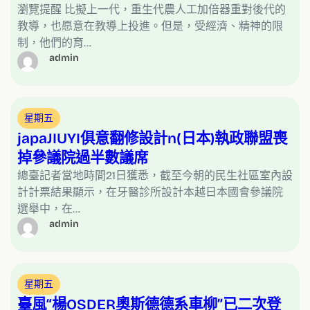
瀏覽提醒 比擬上一代，重生代農人工加倍器重對後代的
教導，也愿意在教導上投進。但是，受經濟、精神的限
制，他們的育…
admin
星期五
japaJIUYI俱意翻修設計n(日本)執政聯盟喪
掉參議院過半數議席
總臺記者當地時間21日獲悉，截至今朝的民生社區室內設
計計票結果顯示，在牙醫診所設計本越日本國會參議院
選舉中，在…
admin
星期五
臺風“楊OSDER奧斯德德系車柳”已二次登