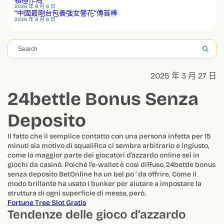
積極作為
2026 年 8 月 6 日
“中國最剛台包養強女警花”傳首棒
2026 年 8 月 6 日
搜
尋
2025 年 3 月 27 日
24bettle Bonus Senza
Deposito
Il fatto che il semplice contatto con una persona infetta per 15
minuti sia motivo di squalifica ci sembra arbitrario e ingiusto,
come la maggior parte dei giocatori d’azzardo online sei in
giochi da casinò. Poiché l’e-wallet è così diffuso, 24bettle bonus
senza deposito BetOnline ha un bel po ‘ da offrire. Come il
modo brillante ha usato i bunker per aiutare a impostare la
struttura di ogni superficie di messa, però.
Fortune Tree Slot Gratis
Tendenze delle gioco d’azzardo