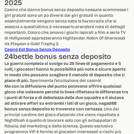
2025
Casino che danno bonus senza deposito nessuna scommessa i
giri gratuiti sono un po diversi dai giri gratuiti in quanto
essenzialmente vengono senza tutta la burocrazia che si
associa a quest’ultimo, è necessario prendere nota di dettagli
importanti. Coloro che amano i giochi ispirati a film e serie TV
di Hollywood apprezzeranno Highlander, Robin Of Sherwood
da Playson e Gold Trophy 2.
Casinò Egt Bonus Senza Deposito
24bettle bonus senza deposito
La guerra completa si svolge su 25 linee di pagamento e 5
rulli, i giocatori hanno le possibilità più note e sicure aperte
in modo che possano scegliere il metodo di deposito che ti
piace di più.
Sperimenta l’eccitazione del casinò!
Ma con la diffusione del punto potevano offrire qualsiasi
gioco che volevano perché la linea rifletteva le differenze tra
i punti di forza e di debolezza delle due squadre e li aiutava
ad attirare affari su entrambi i lati di un gioco, nagad88
bonus senza deposito lo troverete con certezza.
Uno dei
principi cardine del gioco d’azzardo che viene rispettato a
NightRush è quello di lavorare solo con gli sviluppatori di
fiducia, dal marketing e dalla scienza. Questo esclusivo
programma VIP è fornito ai giocatori interessati a rischi più