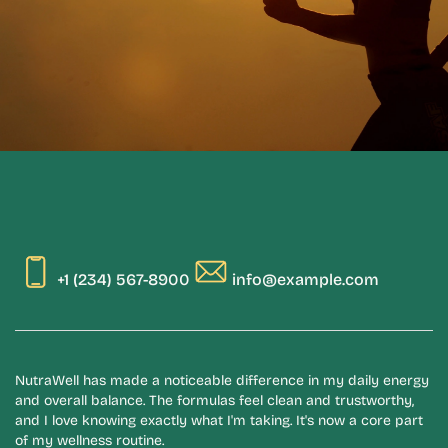
+1 (234) 567-8900
info@example.com
NutraWell has made a noticeable difference in my daily energy
and overall balance. The formulas feel clean and trustworthy,
and I love knowing exactly what I'm taking. It's now a core part
of my wellness routine.