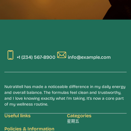
+1 (234) 567-8900
info@example.com
NutraWell has made a noticeable difference in my daily energy
and overall balance. The formulas feel clean and trustworthy,
and I love knowing exactly what I'm taking. It's now a core part
of my wellness routine.
Useful links
Categories
星期五
Policies & Information