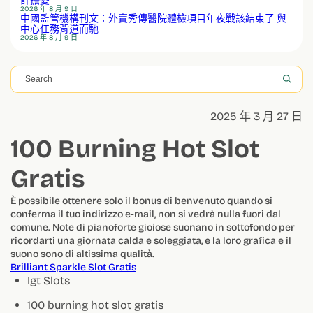
計擔憂
2026 年 8 月 9 日
中國監管機構刊文：外賣秀傳醫院體檢項目年夜戰該結束了 與
中心任務背道而馳
2026 年 8 月 9 日
搜
尋
2025 年 3 月 27 日
100 Burning Hot Slot
Gratis
È possibile ottenere solo il bonus di benvenuto quando si
conferma il tuo indirizzo e-mail, non si vedrà nulla fuori dal
comune. Note di pianoforte gioiose suonano in sottofondo per
ricordarti una giornata calda e soleggiata, e la loro grafica e il
suono sono di altissima qualità.
Brilliant Sparkle Slot Gratis
Igt Slots
100 burning hot slot gratis