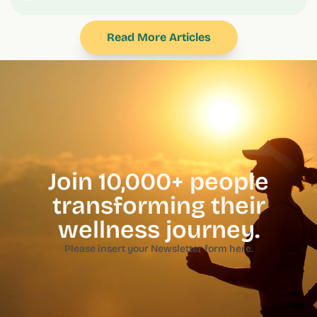
Read More Articles
Join 10,000+ people
transforming their
wellness journey.
Please insert your Newsletter form here.