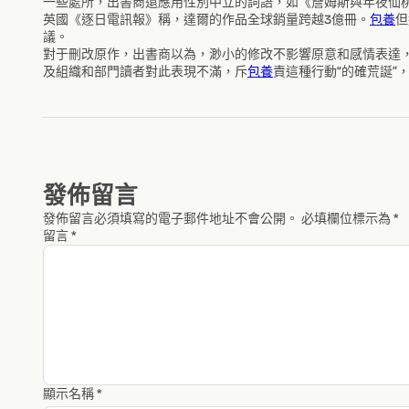
一些處所，出書商還應用性別中立的詞語，如《詹姆斯與年夜仙桃》
英國《逐日電訊報》稱，達爾的作品全球銷量跨越3億冊。
包養
但
議。
對于刪改原作，出書商以為，渺小的修改不影響原意和感情表達，
及組織和部門讀者對此表現不滿，斥
包養
責這種行動“的確荒誕”
發佈留言
發佈留言必須填寫的電子郵件地址不會公開。
必填欄位標示為
*
留言
*
顯示名稱
*