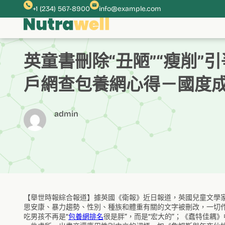
跳
+1 (234) 567-8900
info@example.com
至
主
要
內
英童書刪除“丑陋”“瘦削”
容
戶網查包養網心得－國度
admin
【舉世時報綜合報道】據英國《衛報》近日報道，英國兒童文學家
思安康、暴力趨勢、性別、種族和體重有關的文字被刪改，一切作
吃男孩不再是“
包養網排名
很是胖”，而是“宏大的”；《蠢特佳耦