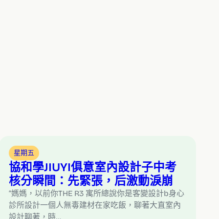
星期五
協和學JIUYI俱意室內設計子中考
核分瞬間：先緊張，后激動淚崩
“媽媽，以前你THE R3 寓所總說你是客變設計b身心
診所設計一個人無毒建材在家吃飯，聊著大直室內
設計聊著，時…