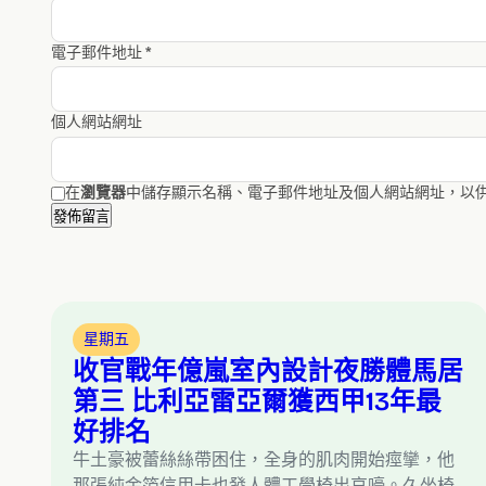
電子郵件地址
*
個人網站網址
在
瀏覽器
中儲存顯示名稱、電子郵件地址及個人網站網址，以
星期五
收官戰年億嵐室內設計夜勝體馬居
第三 比利亞雷亞爾獲西甲13年最
好排名
牛土豪被蕾絲絲帶困住，全身的肌肉開始痙攣，他
那張純金箔信用卡也發人體工學椅出哀嚎。久坐椅