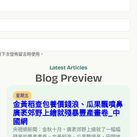
供下次發佈留言時使用。
Latest Articles
Blog Preview
星期五
金黃稻查包養價錢浪、瓜果飄噴鼻
廣袤郊野上繪就殘暴豐產畫卷_中
國網
央視網新聞：金秋十月，廣袤郊野上繪就了一幅幅
殘暴的豐產畫卷。金黃稻浪、瓜果飄噴鼻，田間地