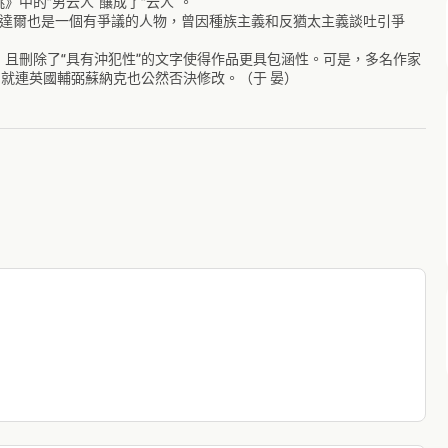
中的“男云人”釀成了“云人”。
達爾也是一個有爭議的人物，曾因種族主義和反猶太主義談吐引爭
且刪除了“具有沖犯性”的文字使得作品更具包涵性。可是，多名作家
，就連英國輔弼蘇納克也公然否決修改。（于 晏）