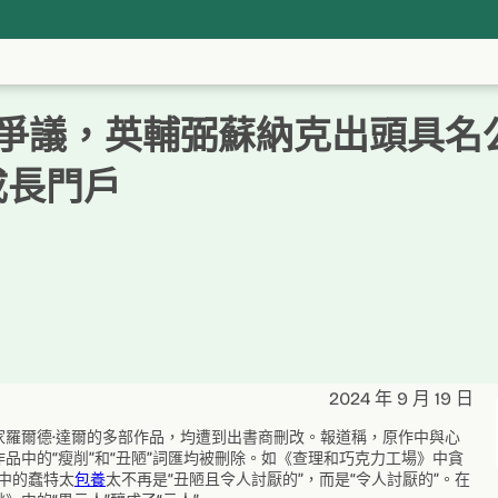
引爭議，英輔弼蘇納克出頭具名
成長門戶
2024 年 9 月 19 日
羅爾德·達爾的多部作品，均遭到出書商刪改。報道稱，原作中與心
品中的“瘦削”和“丑陋”詞匯均被刪除。如《查理和巧克力工場》中貪
》中的蠢特太
包養
太不再是“丑陋且令人討厭的”，而是“令人討厭的”。在