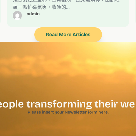
頭一派忙碌氣象，收獲的…
admin
Read More Articles
eople transforming their we
Please insert your Newsletter form here.