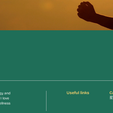
Useful links
C
rgy and
星
I love
ellness