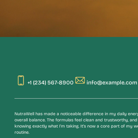
+1 (234) 567-8900
info@example.com
NutraWell has made a noticeable difference in my daily ene
overall balance. The formulas feel clean and trustworthy, and 
knowing exactly what I'm taking. It's now a core part of my w
routine.