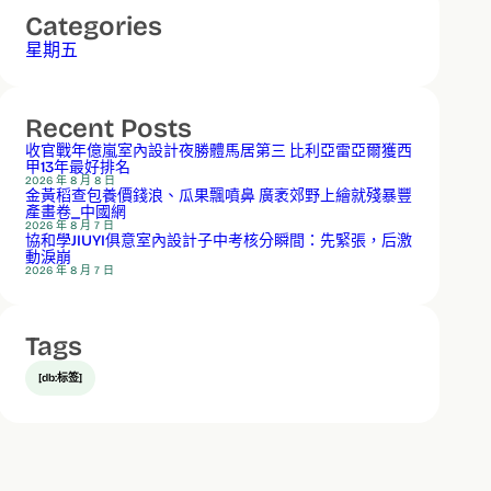
Categories
星期五
Recent Posts
收官戰年億嵐室內設計夜勝體馬居第三 比利亞雷亞爾獲西
甲13年最好排名
2026 年 8 月 8 日
金黃稻查包養價錢浪、瓜果飄噴鼻 廣袤郊野上繪就殘暴豐
產畫卷_中國網
2026 年 8 月 7 日
協和學JIUYI俱意室內設計子中考核分瞬間：先緊張，后激
動淚崩
2026 年 8 月 7 日
Tags
[db:标签]