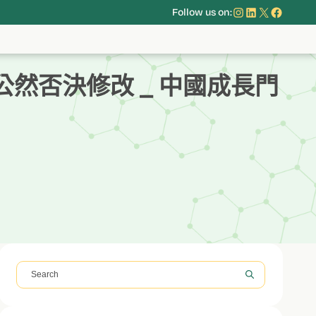
Instagram
LinkedIn
X
Face
Follow us on:
公然否決修改 _ 中國成長門
搜
尋