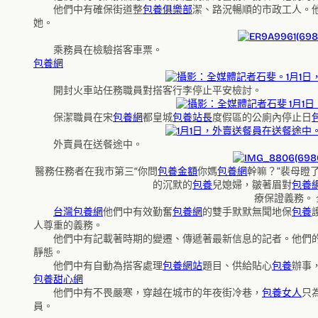
他們中有確保街道整
包養俱樂部
潔、路況暢順的市政工人。他
她。
乘務員在檢驗搭客車票。
包養網
開封火車站任務職員對搭客行李停止平安檢討。
保潔職員在宋
包養網
都皇城
包養站長
度假區的公廁內停止日
外賣員在送餐途中。
醫務任務者在我市第三“你問
包養金額
你媽
包養網
幹嘛？”裴母瞪
的沉默的
包養
兒媳婦，皺著眉對
包養
療保證義務。 
台灣包養網
他們中有效勤奮
包養網
的雙手默默無聞地保
包養
人尊重的義務。
他們中有記載著時期的變遷、傳遞著最新信息的記者。他們
靜態。
他們中有自動為搭客處理
包養網站
題目、供給貼心
包養
辦事
包養甜心網
他們中有不畏嚴寒，穿越在城市的年夜街冷巷，
包養女人
只
員。