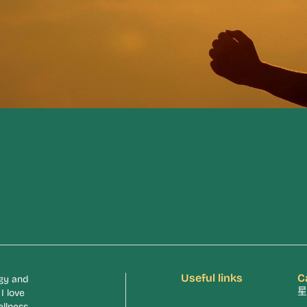
Useful links
C
rgy and
星
I love
ellness