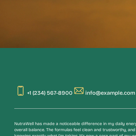
+1 (234) 567-8900
info@example.com
NutraWell has made a noticeable difference in my daily ene
overall balance. The formulas feel clean and trustworthy, and 
knowing exactly what I'm taking. It's now a core part of my w