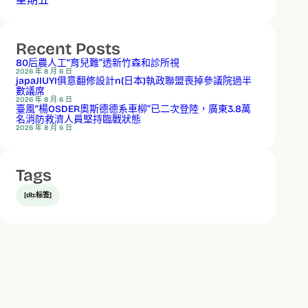
Recent Posts
80后農人工“育兒難”透新竹森和診所視
2026 年 8 月 6 日
japaJIUYI俱意翻修設計n(日本)執政聯盟喪掉參議院過半
數議席
2026 年 8 月 6 日
臺風“楊OSDER奧斯德德系車柳”已二次登陸，廣東3.8萬
名消防救濟人員堅持臨戰狀態
2026 年 8 月 6 日
Tags
[db:标签]