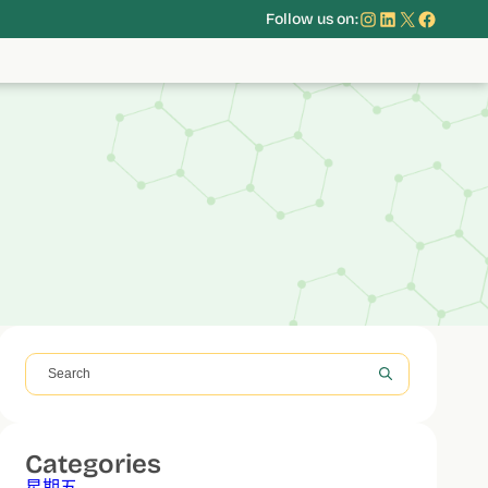
Instagram
LinkedIn
X
Face
Follow us on:
搜
尋
Categories
星期五