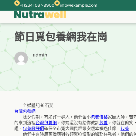
跳
+1 (234) 567-8900
info@example.com
至
主
要
內
節日覓包養網我在崗
容
admin
全媒體記者 石斐
台灣包養網
除夕假期，有如許一群人，他們舍小
包養價格
家顧大師，苦
的來到這裡
台灣包養網
，你媽還沒有給你教訓
包養
，你就在偷笑
證，
包養網評價
確保全市寬大國民群眾安然幸福過佳節。
包養
他們中有時辰預備應對各類緊迫情形的醫務任務者。他們的