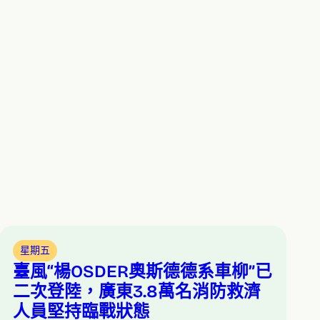
星期五
臺風“楊OSDER奧斯德德系車柳”已
二次登陸，廣東3.8萬名消防救濟
人員堅持臨戰狀態