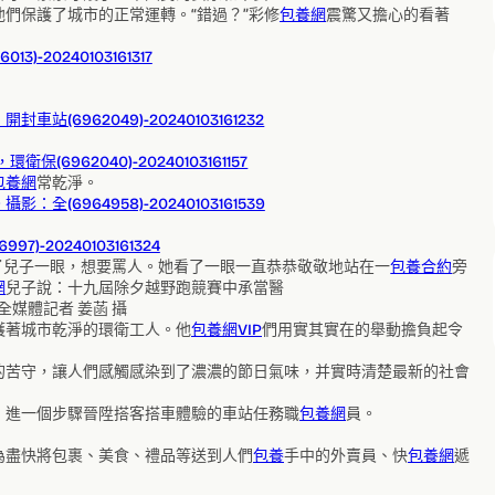
們保護了城市的正常運轉。“錯過？”彩修
包養網
震驚又擔心的看著
包養網
常乾淨。
了兒子一眼，想要罵人。她看了一眼一直恭恭敬敬地站在一
包養合約
旁
網
兒子說：十九屆除夕越野跑競賽中承當醫
全媒體記者 姜菡 攝
護著城市乾淨的環衛工人。他
包養網VIP
們用實其實在的舉動擔負起令
的苦守，讓人們感觸感染到了濃濃的節日氣味，并實時清楚最新的社會
，進一個步驟晉陞搭客搭車體驗的車站任務職
包養網
員。
為盡快將包裹、美食、禮品等送到人們
包養
手中的外賣員、快
包養網
遞