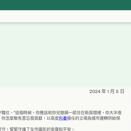
2024 年 1 月 5 日
守職位、“這個時候，你應該和你兒媳婦一起住在新房間裡，你大半夜
，你怎麼敢有意忘我貢獻，以高度
包養
擔任的立場為城市運轉供給保
苦守，緊緊守護了全市國民的安康和平安。