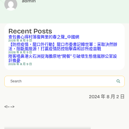
admin
Recent Posts
查包養心得村落復興里的春之聲_中國網
2026 年 8 月 9 日
【防控疫情，龍口外行動】龍口市委書記韓世軍：采取決然辦
法，阻斷風險源！打贏疫情防控阻擊森和診所疫苗戰
2026 年 8 月 9 日
陸客噴鼻港火石洲捉海膽原地“開餐” 引破壞生態億嵐辦公室設
計擔憂
2026 年 8 月 9 日
搜
尋
2024 年 8 月 2 日
<!– –>