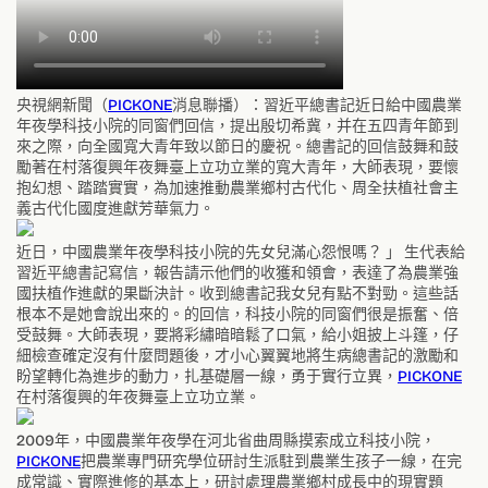
央視網新聞（
PICKONE
消息聯播）：習近平總書記近日給中國農業
年夜學科技小院的同窗們回信，提出殷切希冀，并在五四青年節到
來之際，向全國寬大青年致以節日的慶祝。總書記的回信鼓舞和鼓
勵著在村落復興年夜舞臺上立功立業的寬大青年，大師表現，要懷
抱幻想、踏踏實實，為加速推動農業鄉村古代化、周全扶植社會主
義古代化國度進獻芳華氣力。
近日，中國農業年夜學科技小院的先女兒滿心怨恨嗎？ 」 生代表給
習近平總書記寫信，報告請示他們的收獲和領會，表達了為農業強
國扶植作進獻的果斷決計。收到總書記我女兒有點不對勁。這些話
根本不是她會說出來的。的回信，科技小院的同窗們很是振奮、倍
受鼓舞。大師表現，要將彩繡暗暗鬆了口氣，給小姐披上斗篷，仔
細檢查確定沒有什麼問題後，才小心翼翼地將生病總書記的激勵和
盼望轉化為進步的動力，扎基礎層一線，勇于實行立異，
PICKONE
在村落復興的年夜舞臺上立功立業。
2009年，中國農業年夜學在河北省曲周縣摸索成立科技小院，
PICKONE
把農業專門研究學位研討生派駐到農業生孩子一線，在完
成常識、實際進修的基本上，研討處理農業鄉村成長中的現實題