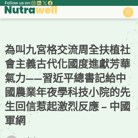
Instagram
LinkedIn
X
Facebook
Follow us on:
跳
至
主
要
內
容
為叫九宮格交流周全扶植社
會主義古代化國度進獻芳華
氣力——習近平總書記給中
國農業年夜學科技小院的先
生回信惹起激烈反應 – 中國
軍網