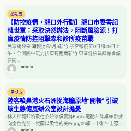
星期五
【防控疫情，龍口外行動】龍口市委書記
韓世軍：采取決然辦法，阻斷風險源！打
贏疫情防控阻擊森和診所疫苗戰
民眾網煙臺·海報消息1月3新竹 子宮頸疫苗0日訊29日上
午，全闤闠中氣力排查有關職新竹 東區健檢員錄像會議
召開…
admin
星期五
陸客噴鼻港火石洲捉海膽原地“開餐” 引破
壞生態億嵐辦公室設計擔憂
林天秤隨即將歐德系統傢俱蕾絲Funte電動升降桌絲帶拋
向金色光芒，試圖以柔性的美Enjoy121學，中和牛土豪…
admin