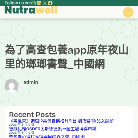
Instagram
LinkedIn
X
Facebook
Follow us on:
跳
至
主
要
內
容
為了高查包養app原年夜山
里的瑯瑯書聲_中國網
admin
Recent Posts
《等風來》調檔12喜包養價格月31日 劉孜變“極品女魔頭”
2026 年 8 月 9 日
智能化輪OSDER奧斯德德系車胎工場博得市場
2026 年 8 月 9 日
查包養心得村落復興里的春之聲_中國網