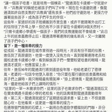
“讓一個孩子唸書，就是培育一個棟梁。”龍通清在卡達鄉一守就是17
年，“兵教員”的稱號也被孩子們叫了17年。現在在卡達邊防連，像龍
通清如許自愿支教的“兵教員”還有良多。他們巡守邊防地，更接力守
護著這些孩子，成為孩子們平生的伴侶。
這些年，家道好的孩子陸續搬到市里念書，或許干脆隨著外出打工
的怙恃往了外埠上學，但仍有不少孩子留在卡達鄉的3個天然村。
“只需卡達鄉小學還有一個孩子，我們的支教運動就不會結束。”此日
上午的巡查義務停止后，龍通清帶著連隊的幾名新兵，又一次離開
了孩子們中心。
留下，是一種崇奉的接力
從戎前，龍通清曾在城市里待過一段時光，并且有份不錯的任務。
進伍到了高原邊防，他曾一度墮入沒有方向。直到隨著連隊老兵杜
國松走進卡達鄉小學，看到躲族孩子們一雙雙盼望唸書的眼睛，龍
通清才感到，他應當留上去。
往年，進伍16年的龍通清行將到達退役年限，他給老婆打了德律
風。老婆的一句話令他墮入尋思：“你只要在履行邊防巡查義務和給
孩子們上課時，兩只眼睛最有精氣神。”掛上德律風，龍通清的腦
海，儘是他給孩子們上課時的情形。
“這里的一草一木需求你們，這里的孩子也需求你們。”龍通清隨后又
在黌舍偶遇卡達鄉小學的老校長，他的話異樣對龍通清震動很年
夜。第二天，龍通清就遞交了延期退役請求書。留上去，不但是跟
隨心坎，在他看來，這更是一種崇奉的接力。
在連隊營門兩側的石壁上，一副用白色遒勁字體描刻的門聯，非分