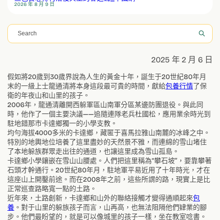
2026 年 8 月 9 日
搜
尋
2025 年 2 月 6 日
假如將20歲到30歲界說為人生的黃金十年，誕生于20世紀80年月
末的一級上士龍通清將本身這段最可貴的時間，獻給
包養行情
了保
衛的年夜山和山里的孩子。
2006年，龍通清離開西躲軍區山南軍分區某邊防團退役。與此同
時，他作了一個主要決議——追隨連隊老兵杜國松，應用業余時光到
駐地錯那市卡達鄉獨一的小學支教。
均勻海拔4000多米的卡達鄉，藏匿于喜馬拉雅山南麓的冰峰之中。
特別的地輿地位培養了這里盡妙的天然景不雅，而連綿的雪山堵住
了本地躲族群眾走出往的通道，也讓這里成為雪山孤島。
卡達鄉小學鑲嵌在雪山山腰處。人們把這里稱為“攀石坡”，要靠攀著
石頭才幹通行。20世紀80年月，駐地軍平易近用了十年時光，才在
這座山上開鑿前途。而在2008年之前，這些所謂的路，現實上是比
正常巡查路略寬一點的土路。
近年來，土路創新，卡達鄉和山外的聯絡接觸才變得通順起來
包
養
。對于山里的躲族孩子而言，山再高，也無法阻隔他們肄業的腳
步。他們最盼望的，就是可以像城里的孩子一樣，坐在教室唸書。