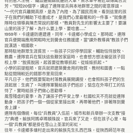
特別惹人注視：“鐵血邊關鑄就邊防大軍，魚水軍平易近頌傳萬古流
芳。”短短20個字，講述了連隊官兵與本地群眾之間的密意厚誼。
“一代代官兵離開高原，是為了內陸、為了國民而來。看到這里的孩
子在我們的輔助下唸書成才，是我們心里最暖和的一件事。”就像連
隊時任領導員陳杰常說的那樣，“教員對先生的影響太主要了！要讓
山里的孩子了解，為什么要上學、要唸書……”
1959年，卡達邊防連建連，同年，卡達鄉小學成立。那時起，連隊
官兵便開端應用閑暇時光到黌舍任務援建，當“課外教導員”教孩子們
說漢語、唱國歌。
那時駐地群眾生涯貧苦，一些孩子只好停學回家，輔助怙恃放牧、
務農。連隊官兵在幫扶這些艱苦家庭時，也會想方想法催促孩子回
校上學：“脫貧脫困，起首要從教導抓起、從娃娃抓起。”
小學的前提粗陋，官兵就把建築黌舍用的物質、教材和圖書，一點
點從間隔較近的錯那市里背回來。
平凡日子，他們既要幫助村落教員展開講授，也會照料孩子們的生
涯起居：生病了，叫連隊軍醫給孩子們巡診；惦念在外埠打工的怙
恃了，實時給孩子們做心思勸導。
風雪殘虐的夏季，為了讓孩子們平安上學，杜國松天不亮就從連隊
動身，把孩子們一個一個從家里接出來，再帶著他們，排著隊到黌
舍上課。
連隊有個傳統，每位“兵教員”入伍前，城市和新兵舉辦一次支教“接
力”典禮。躲族阿媽卓瑪頓珠說，官兵來了又走，但在孩子心里，每
一個“兵教員”都是掛在雪山上圣潔的彩虹。
往年，卡達鄉多塘村走出來的躲族先生扎西巴珠，從陜西師范年夜