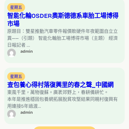
星期五
智能化輪OSDER奧斯德德系車胎工場博得
市場
原題目：雙星推動汽車零件報價軟硬件年夜範圍自立立
異——（引題） 智能化輪胎工場博得市場（主題） 經濟
日報記者 …
admin
星期五
查包養心得村落復興里的春之聲_中國網
東風千里，萬物復蘇。廣袤郊野上，春耕備耕忙。
本年是推進穩固包養網拓展脫貧攻堅結果同親村復興有
用連接5年過渡…
admin