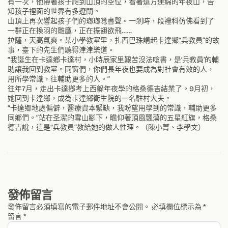
有一次，他帶著孩子爬到山頂的空位，看著遠方連綿的年夜山，告
知孩子裡面的世界有多遼闊。
山頂上再次響起孩子們的瑯瑯唸書聲。一剎時，段禮科仿佛看到了
一群正在換羽的雛鷹，正在振翅欲飛……
拉薩，天高氣爽。某小學教室里，扎西巴珠講起卡達鄉“兵教員”的故
事，臺下的先生們聽得津津樂道。
“我誕生在卡達鄉卡達村，小時辰家里艱苦沒法唸書，是‘兵教員’的輔
助讓我回到教室。同窗們，你們長年夜也要成為對社會有效的人，
用所學常識，往輔助更多的人。”
往年7月，走出卡達鄉考上西躲年夜學的格桑德吉結業了。9月初，
她回到卡達鄉，成為卡達鄉衛生院的一名駐村大夫。
“卡達鄉地處偏僻，醫療資本緊缺，我盼望用學到的常識，輔助更多
同鄉們。”站在圣潔的雪山腳下，瞻仰著頂風飄蕩的五星紅旗，格桑
德吉說，這是“兵教員”教給她的做人性理。（陳小菁、李學文）
發佈留言
發佈留言必須填寫的電子郵件地址不會公開。
必填欄位標示為
*
留言
*