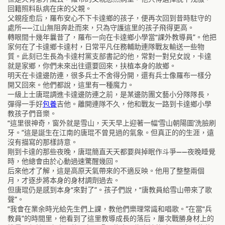
回籍照料臥病在床的父親。
父親痊愈后，羅布安心不下卡達鄉的孩子，便再次回到昔時駐守的
處所——江山無阻奔赴而來，只為守護這里的孩子飛得更高。
轉眼間十幾年曩昔了，羅布一向在卡達鄉小學當“課外教導員”。他把
家何在了卡達鄉卡達村，日常平凡任務輔助連隊戰友輸送一些物
質。此刻已生長為卡達村黨支部書記的他，常對一對兒女說，卡達
就是家鄉，你們未來出往還要回來，扶植本身的故鄉。
明天在卡達邊防連，很多兵士不舍得分開，還有兵士像羅布一樣分
開又回來。他們都說，這里有一種魔力。
一級上士唐琨調進卡達邊防連之前，是某邊防團文藝小分隊隊長，
彈得一手好
包養
吉他。離開連隊不久，他和戰友一路到卡達鄉小學
教孩子們音樂。
“這里很神奇，窗外就是雪山，天天早上迎著一幅‘雪山朝陽圖’洗臉刷
牙。”這是誕生在江南的唐琨不曾見過的氣象。但真正的的生涯，遠
沒有描寫的那樣詩意。
剛到卡達的那些夜晚，唐琨簡直天天都要與掉眠作斗爭——夜晚睡覺
時，他總會由於心動過速驚醒幾回。
后來他才了解，這是高原天氣帶來的不適反映。他用了整整兩個
月，才逐步將本身的身材調劑過去。
但唐琨仍是感到本身“來對了”。孩子們說，“唐教員給雪山帶來了歌
聲”。
“我會在業余時光給先生們上課，教他們樂理常識和唱歌。”在當“兵
教員”的時間里，他看到了這里教導成長的落后，屢次戰勝身材上的