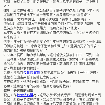
挑釁，保持了上去。他更在思慮，能真正為本地的孩子，留下些什
么。
往年，唐琨退役期滿，他公費購置了電子鋼琴送給卡達鄉小學。他
還帶動孩子們養成了如許一種習氣，每周組織一次“唸書課”。
在最后一次“唸書課”上，唐琨分送朋友了繪本《田鼠阿福》。
“我想經由過程這個故事告知卡達的孩子們，在物質匱乏的時辰，那
些詩意與美妙一樣可以像陽光一樣照亮我們。”他說。
本年教員節，曾經在老家四川綿竹市任務的唐琨，收到班里孩子們
寫來的信。
信中，孩子們與他分送朋友了這半年多來的瀏覽感觸感染，一個12歲
的躲族男孩說：“一小我除了進修和生涯之外，還要有更多的尋求，
精力的充分勝過物資的知足。”
2021年，從四川年夜學結業的卡達村躲族女孩次仁曲吉，回到山南
市當教員。龍通清得知新聞，既興奮又激動。2017年，行將高中結
業的次仁曲吉，因家中艱苦預計停學，龍通清把這件事陳述連隊主
官，戰友積極為她捐錢。
后來，連隊官
包養網 花圃
兵每年城市給次仁曲吉寄往一些生涯費。
這讓次仁曲吉果斷了反哺社會的設法。
年夜學結業，她決然分開成都，回到間隔卡達比來的山南市。在她
心里，這里是本身的故鄉，這里有最親的教員。
教導，是有聲的回響
現在，作
包養網心得
為卡達鄉小學“課外教導員”，龍通清每周城市到
黌舍，給孩子們教導作業、普及全平易近國防教導。看著山里的孩
子經由過程唸書轉變命運，長年夜后又回抵家鄉助力村落復興，他