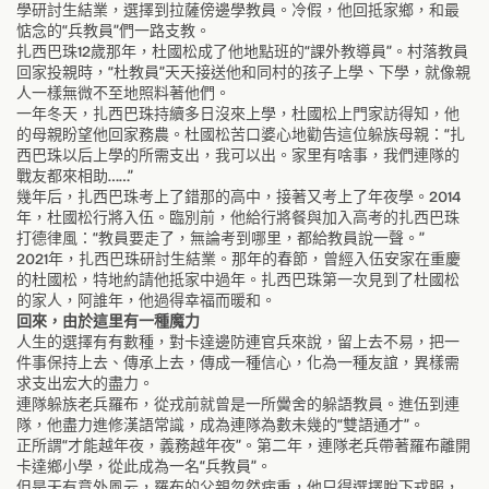
學研討生結業，選擇到拉薩傍邊學教員。冷假，他回抵家鄉，和最
惦念的“兵教員”們一路支教。
扎西巴珠12歲那年，杜國松成了他地點班的“課外教導員”。村落教員
回家投親時，“杜教員”天天接送他和同村的孩子上學、下學，就像親
人一樣無微不至地照料著他們。
一年冬天，扎西巴珠持續多日沒來上學，杜國松上門家訪得知，他
的母親盼望他回家務農。杜國松苦口婆心地勸告這位躲族母親：“扎
西巴珠以后上學的所需支出，我可以出。家里有啥事，我們連隊的
戰友都來相助……”
幾年后，扎西巴珠考上了錯那的高中，接著又考上了年夜學。2014
年，杜國松行將入伍。臨別前，他給行將餐與加入高考的扎西巴珠
打德律風：“教員要走了，無論考到哪里，都給教員說一聲。”
2021年，扎西巴珠研討生結業。那年的春節，曾經入伍安家在重慶
的杜國松，特地約請他抵家中過年。扎西巴珠第一次見到了杜國松
的家人，阿誰年，他過得幸福而暖和。
回來，由於這里有一種魔力
人生的選擇有有數種，對卡達邊防連官兵來說，留上去不易，把一
件事保持上去、傳承上去，傳成一種信心，化為一種友誼，異樣需
求支出宏大的盡力。
連隊躲族老兵羅布，從戎前就曾是一所黌舍的躲語教員。進伍到連
隊，他盡力進修漢語常識，成為連隊為數未幾的“雙語通才”。
正所謂“才能越年夜，義務越年夜”。第二年，連隊老兵帶著羅布離開
卡達鄉小學，從此成為一名“兵教員”。
但是天有意外風云，羅布的父親忽然病重，他只得選擇脫下戎服，