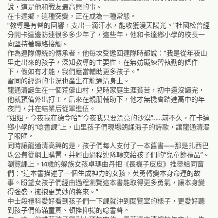
說，這是他和戰友最高興的事。
在卡達鄉，這種突變，正在成為一種常態。
“教導是有聲的回響，支出一滴汗水，能收獲漫天陽光。”杜國松曾經
分開卡達邊防連很多多少年了，這些年，他和卡達鄉小學的校長一
向堅持著聯絡接觸。
作為連隊傳統的傳承者，他每次受邀回連隊時都說：“我是從年夜山
里走出來的孩子，深知教導的主要性，在無妨礙練習執勤的條件
下，假如有才能，我們應當輔助更多孩子。”
雷同的經過的事況也產生在龍通清身上。
龍通清誕生在一個荒僻山村，兒時家庭生涯貧苦，初中還沒讀完，
他就預備外出打工。后來在親朋輔助下，他才無機會踏進高中的年
夜門，并在結業后從軍進伍。
“姐姐，今夜我在德令哈”“今夜我只要漂亮的沙漠”……前不久，在卡達
鄉小學的“唸書課”上，山里孩子們現場朗誦海子的詩歌，讓龍通清濕
了眼眶。
同時讓龍通清高興的是，孩子們每人支付了一本舊書——那是扎西巴
珠公費從網上購置，并經由過程連隊轉交給孩子們的“兒童節禮品”。
瀏覽課上，14歲的躲族女孩卓瑪曲丹把《長襪子皮皮》推舉給同窗
們：“這本書描述了一個生成神力的女孩，英勇轉變本身命運的故
事。盼望女孩子們經由過程瀏覽這本書能取得更多勇氣，讓本身變
得強盛，擁抱更美妙的將來。”
中士段禮科愛好看到孩子們一下課就沖到閱覽室的樣子，更愛好聽
到孩子們佈滿童真、頓挫抑揚的唸書聲。