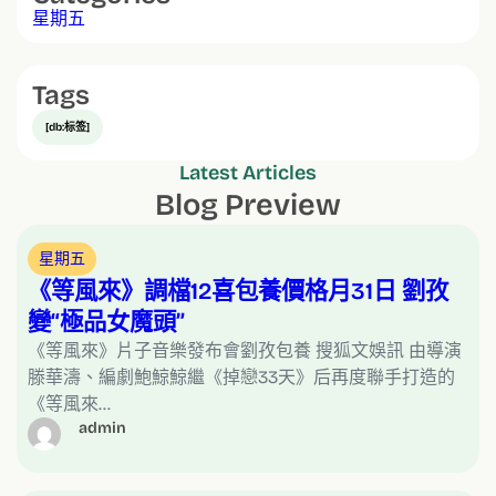
星期五
Tags
[db:标签]
Latest Articles
Blog Preview
星期五
《等風來》調檔12喜包養價格月31日 劉孜
變“極品女魔頭”
《等風來》片子音樂發布會劉孜包養 搜狐文娛訊 由導演
滕華濤、編劇鮑鯨鯨繼《掉戀33天》后再度聯手打造的
《等風來…
admin