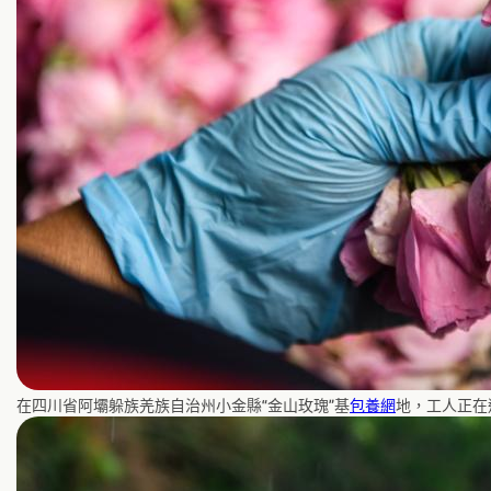
在四川省阿壩躲族羌族自治州小金縣“金山玫瑰”基
包養網
地，工人正在選