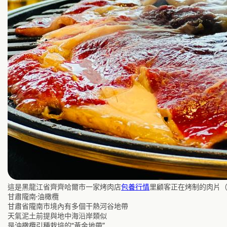
這是黑龍江省齊齊哈爾市一家烤肉店
包養行情
里顧客正在烤制的肉片（2
甘肅隴南·油橄欖
甘肅省隴南市境內有多個干熱河谷地帶
天氣泥土前提與地中海沿岸類似
是油橄欖引種栽培的“黃金地帶”