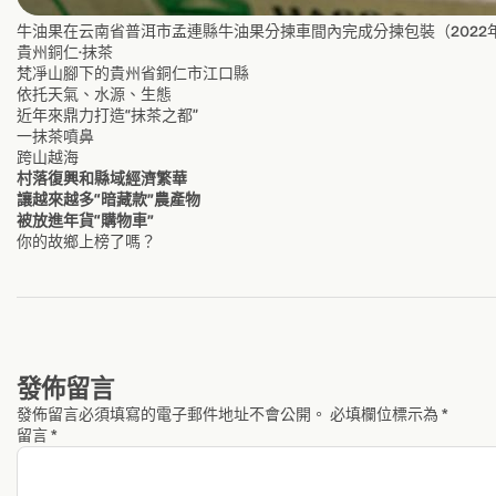
牛油果在云南省普洱市孟連縣牛油果分揀車間內完成分揀包裝（2022年1
貴州銅仁·抹茶
梵凈山腳下的貴州省銅仁市江口縣
依托天氣、水源、生態
近年來鼎力打造“抹茶之都”
一抹茶噴鼻
跨山越海
村落復興和縣域經濟繁華
讓越來越多“暗藏款”農產物
被放進年貨“購物車”
你的故鄉上榜了嗎？
發佈留言
發佈留言必須填寫的電子郵件地址不會公開。
必填欄位標示為
*
留言
*