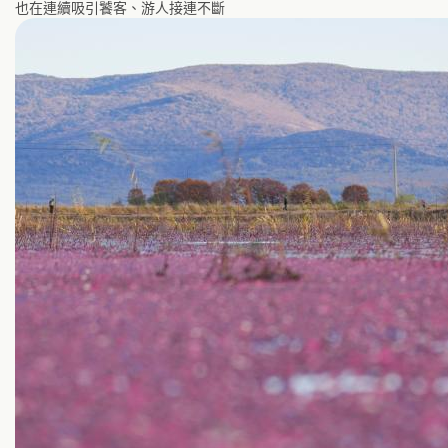
也在連續吸引饕客、游人接連不斷