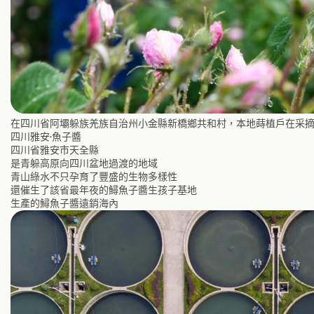
在四川省阿壩躲族羌族自治州小金縣新橋鄉共和村，本地蒔植戶在采摘玫瑰
四川雅安·魚子醬
四川省雅安市天全縣
是青躲高原向四川盆地過渡的地域
青山綠水不只孕育了豐盛的生物多樣性
還催生了該省最年夜的鱘魚子醬生孩子基地
生產的鱘魚子醬遠銷海內