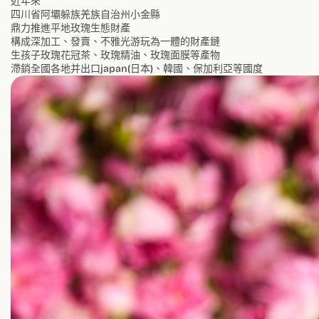
近年來
四川省阿壩躲族羌族自治州小金縣
鼎力推進平地玫瑰生態財產
構成深加工、發賣、不雅光游玩為一體的財產鏈
生孩子玫瑰花冠茶、玫瑰精油、玫瑰面膜等產物
滯銷全國各地并出口japan(日本)、韓國、保加利亞等國度