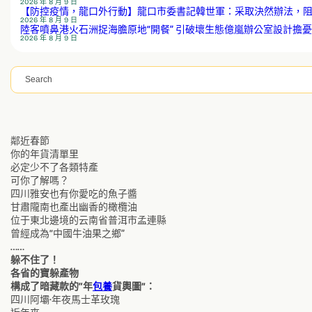
2026 年 8 月 9 日
【防控疫情，龍口外行動】龍口市委書記韓世軍：采取決然辦法，
2026 年 8 月 9 日
陸客噴鼻港火石洲捉海膽原地“開餐” 引破壞生態億嵐辦公室設計擔憂
2026 年 8 月 9 日
搜
尋
鄰近春節
你的年貨清單里
必定少不了各類特產
可你了解嗎？
四川雅安也有你愛吃的魚子醬
甘肅隴南也產出幽香的橄欖油
位于東北邊境的云南省普洱市孟連縣
曾經成為“中國牛油果之鄉”
……
躲不住了！
各省的寶躲產物
構成了暗藏款的“年
包養
貨輿圖”：
四川阿壩·年夜馬士革玫瑰