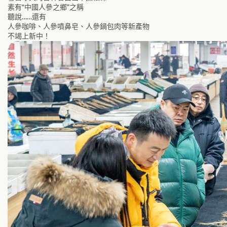
素有“中國人參之鄉”之稱
聽說……還有
人參咖啡、人參噴鼻皂、人參鍋包肉等新產物
不竭上新中！