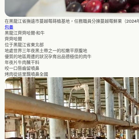
在黑龍江省撫遠市蔓越莓蒔植基地，任務職員分揀蔓越莓鮮果（2024年1
包養
黑龍江齊齊哈爾·和牛
齊齊哈爾
位于黑龍江省東北部
地處世界三年夜黑土帶之一的松嫩平原腹地
優質的地區周遭的狀況孕育出品德極佳的肉牛
年夜片牛肉蘸干料
咬一口唇齒留噴鼻
烤肉從這里飄噴鼻全國