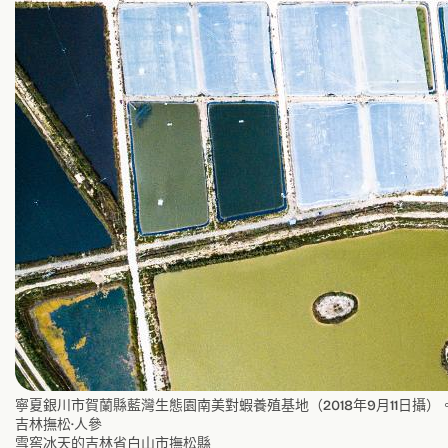
寧夏銀川市賀蘭縣藍灣生態園南美對蝦養殖基地（2018年9月11日攝）
吉林撫松·人參
雪窖冰天的吉林省白山市撫松縣