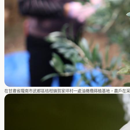
在甘肅省隴南市武都區桔柑鎮賀家坪村一處油橄欖蒔植基地，農戶在采摘油橄