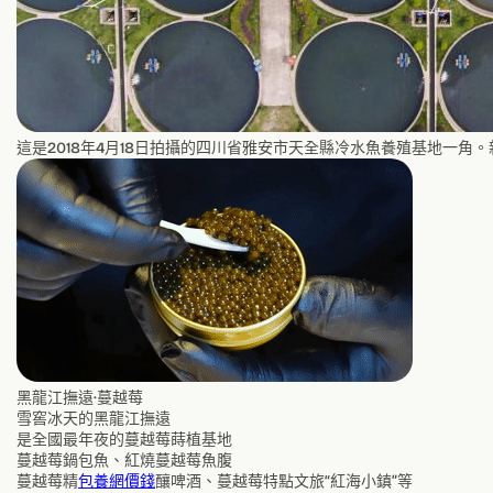
這是2018年4月18日拍攝的四川省雅安市天全縣冷水魚養殖基地一角。
黑龍江撫遠·蔓越莓
雪窖冰天的黑龍江撫遠
是全國最年夜的蔓越莓蒔植基地
蔓越莓鍋包魚、紅燒蔓越莓魚腹
蔓越莓精
包養網價錢
釀啤酒、蔓越莓特點文旅“紅海小鎮”等