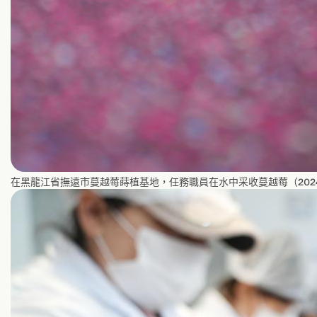
在黑龍江省撫遠市蔓越莓蒔植基地，任務職員在水中采收蔓越莓（2024年