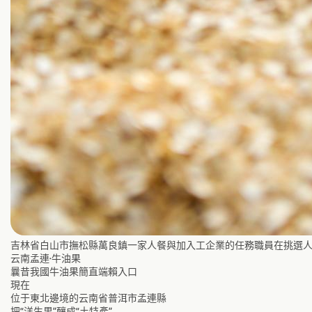
吉林省白山市撫松縣萬良鎮一家人餐與加入工企業的任務職員在挑選人參切
云南孟連·牛油果
曩昔我國牛油果簡直端賴入口
現在
位于東北邊境的云南省普洱市孟連縣
把“洋生果”釀成“土特產”