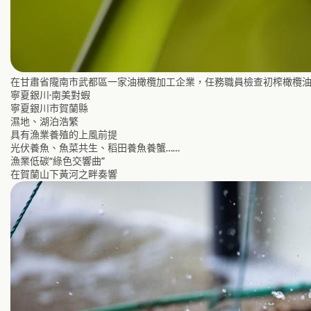
在甘肅省隴南市武都區一家油橄欖加工企業，任務職員檢查初榨橄欖油品德（
寧夏銀川·南美對蝦
寧夏銀川市賀蘭縣
濕地、湖泊浩繁
具有漁業養殖的上風前提
光伏養魚、魚菜共生、稻田養魚養蟹……
漁業低碳“綠色交響曲”
在賀蘭山下黃河之畔奏響