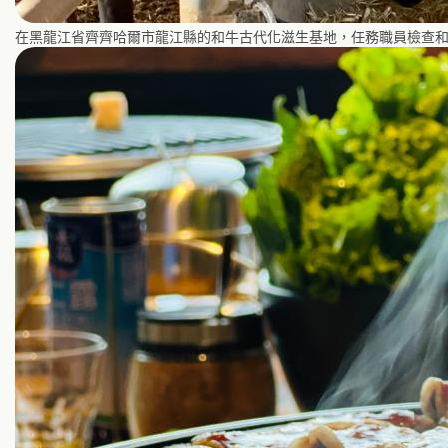
在黑龍江省齊齊哈爾市龍江縣的和牛古代化滋生基地，任務職員檢查和牛發