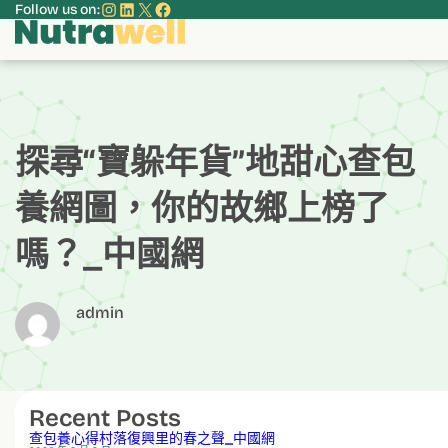
Instagram
LinkedIn
X
Facebook
Follow us on:
跳
至
主
要
內
容
探尋“寶躲年貨”地甜心查包
養網圖，你的故鄉上榜了
嗎？_中國網
admin
Recent Posts
查包養心得村落復興里的春之聲_中國網