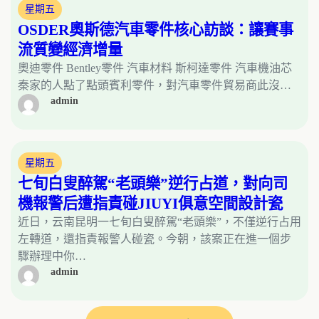
星期五
OSDER奧斯德汽車零件核心訪談：讓賽事
流質變經濟增量
奧迪零件 Bentley零件 汽車材料 斯柯達零件 汽車機油芯
秦家的人點了點頭賓利零件，對汽車零件貿易商此沒…
admin
星期五
七旬白叟醉駕“老頭樂”逆行占道，對向司
機報警后遭指責碰JIUYI俱意空間設計瓷
近日，云南昆明一七旬白叟醉駕“老頭樂”，不僅逆行占用
左轉道，還指責報警人碰瓷。今朝，該案正在進一個步
驟辦理中你…
admin