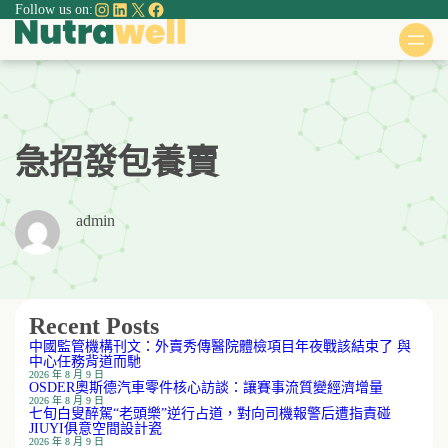
Instagram
LinkedIn
X
Facebook
Follow us on:
跳
至
主
要
內
容
急招發包養賣
admin
Recent Posts
中國監管機構刊文：外賣秀傳醫院體檢項目年夜戰該結束了 與
中心任務背道而馳
2026 年 8 月 9 日
OSDER奧斯德汽車零件核心訪談：讓賽事流質變經濟增量
2026 年 8 月 9 日
七旬白叟醉駕“老頭樂”逆行占道，對向司機報警后遭指責碰
JIUYI俱意空間設計瓷
2026 年 8 月 9 日