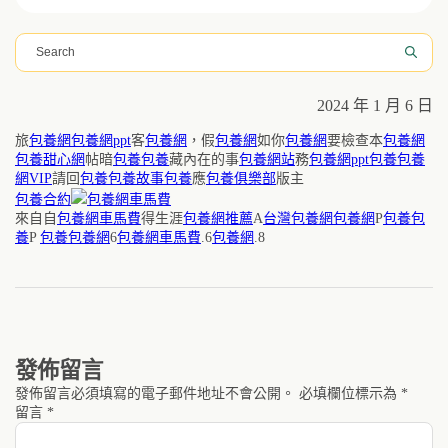
搜
尋
2024 年 1 月 6 日
旅
包養網
包養網ppt
客
包養網
，假
包養網
如你
包養網
要檢查本
包養網
包養甜心網
帖暗
包養
包養
藏內在的事
包養網站
務
包養網ppt
包養
包養
網VIP
請回
包養
包養故事
包養
應
包養俱樂部
版主
包養合約
包養網車馬費
來自自
包養網車馬費
得生涯
包養網推薦
A
台灣包養網
包養網
P
包養
包
養
P
包養
包養網
6
包養網車馬費
.6
包養網
.8
發佈留言
發佈留言必須填寫的電子郵件地址不會公開。
必填欄位標示為
*
留言
*