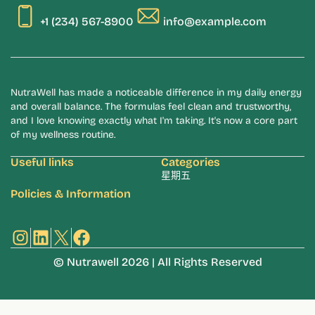
+1 (234) 567-8900
info@example.com
NutraWell has made a noticeable difference in my daily energy
and overall balance. The formulas feel clean and trustworthy,
and I love knowing exactly what I'm taking. It's now a core part
of my wellness routine.
Useful links
Categories
星期五
Policies & Information
Instagram
LinkedIn
X
Facebook
© Nutrawell 2026 | All Rights Reserved