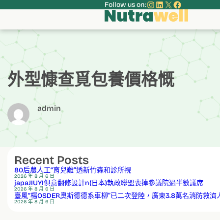
Instagram
LinkedIn
X
Faceboo
Follow us on:
跳
至
主
要
內
容
外型慷查覓包養價格慨
admin
Recent Posts
80后農人工“育兒難”透新竹森和診所視
2026 年 8 月 6 日
japaJIUYI俱意翻修設計n(日本)執政聯盟喪掉參議院過半數議席
2026 年 8 月 6 日
臺風“楊OSDER奧斯德德系車柳”已二次登陸，廣東3.8萬名消防救
2026 年 8 月 6 日