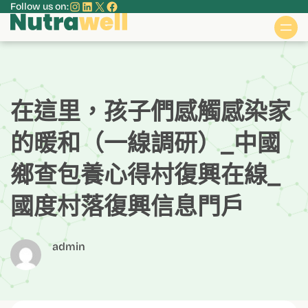
Instagram
LinkedIn
X
Facebook
Follow us on:
跳
至
主
要
內
容
在這里，孩子們感觸感染家
的暖和（一線調研）_中國
鄉查包養心得村復興在線_
國度村落復興信息門戶
admin