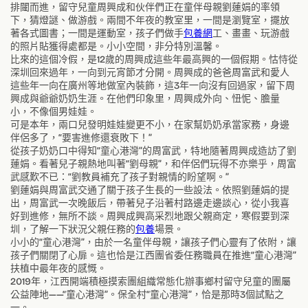
排闥而進，留守兒童周興成和伙伴們正在童伴母親劉蓮娟的率領
下，猜燈謎、做游戲。兩間不年夜的教室里，一間是瀏覽室，擺放
著各式圖書；一間是運動室，孩子們做手
包養網
工、畫畫、玩游戲
的照片貼獲得處都是。小小空間，非分特別溫馨。
比來的這個冷假，是12歲的周興成這些年最高興的一個假期。怙恃從
深圳回來過年，一向到元宵節才分開。周興成的爸爸周富武和愛人
這些年一向在廣州等地做室內裝飾，這3年一向沒有回過家，留下周
興成與爺爺奶奶生涯。在他們印象里，周興成外向、忸怩、膽量
小，不像個男娃娃。
可是本年，兩口兒發明娃娃變更不小，在家幫奶奶承當家務，身邊
伴侶多了，“要害進修還衰敗下！”
從孩子奶奶口中得知“童心港灣”的周富武，特地隨著周興成造訪了劉
蓮娟。看著兒子親熱地叫著“劉母親”，和伴侶們玩得不亦樂乎，周富
武感歎不已：“劉教員補充了孩子對親情的盼望啊。”
劉蓮娟與周富武交通了關于孩子生長的一些設法。依照劉蓮娟的提
出，周富武一次晚飯后，帶著兒子沿著村路邊走邊談心，從小我喜
好到進修，無所不談。周興成興高采烈地跟父親商定，寒假要到深
圳，了解一下狀況父親任務的
包養
場景。
小小的“童心港灣”，由於一名童伴母親，讓孩子們心靈有了依附，讓
孩子們關閉了心扉。這也恰是江西團省委任務職員在推進“童心港灣”
扶植中最年夜的感慨。
2019年，江西開端積極摸索團組織常態化辦事鄉村留守兒童的團屬
公益陣地——“童心港灣”。保全村“童心港灣”，恰是那時3個試點之
一。