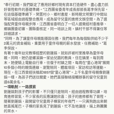
“奉行初期，我們斷定了應用好鄉村現有資本打造硬件、盡心盡力抓
好晉陞軟件的基礎準繩。”江西團省委青年成長部部長葛李保先容。
在這個基礎準繩下，閑置村小、鄉村書屋、新時期文明實行中間站
等區域經由過程整合應用，成為留守兒童的進修文娛空間。為了選
強配齊童伴母親步隊，江西團省委明白了一切人選需經村委推舉、
鄉鎮團委初審、團縣委核定，同一培訓上崗，鎮村干部不得兼任等
詳細請求。
“同時，為了讓童伴母親能穩固任務，我們每年為每個點供給不少于
2萬元的資金補貼，重要用于童伴母親的薪水發放、任務補助。”葛
李保說。
有著十幾年幼兒教導經歷的劉蓮娟，就如許被村里推舉為童伴母
親。同時，她仍是螺溪鎮一家幼兒園的教員，住在鎮里。每到周
末，她便騎上電動自行車，往復于村鎮之間，每周在“童心港灣”展開
10多個小時的親情連線、瀏覽陪同、體裁項目、家訪校訪等運動。
現在，在江西曾經扶植起1857個“童心港灣”。上千名童伴母親像劉蓮
娟一樣，為孩子們送往關愛。她們直接聯絡接觸辦事的留守兒童到
達6萬余名。
一項軌制，一路摸索
劉蓮娟對孩子們的影響，不只僅只是陪同。經由過程教導功課，培
育進修習氣，不少家長的反應讓她欣喜：孩子的進修都有了晉陞。
隨著劉蓮娟，敲開留守兒童周子棵家的年夜門，一只黃狗跑出來朝
她直搖尾巴。子棵的家長見了劉蓮娟，忙不及地讓座，端上熱騰騰
的茶水。