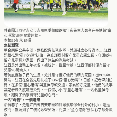
共青團江西省吉安市吉州區委組織返鄉年夜先生志愿者在長塘鎮“童
心港灣”展開關愛運動。
本報記者 朱 磊攝
焦點瀏覽
整合應用公共空間、選強配齊任務步隊、兼顧社會各界資本……江西
連續推進“童心港灣”扶植，為庇護鄉村留守兒童安康生長、守護鄉村
留守兒童精力家園，做出了無益的測驗考試。
江西是外出務工年夜省。據統計，截至今朝，江西僅鄉村便有留守
兒童26萬余人。
若何庇護孩子們的生長，尤其是守護好他們的精力家園，從2019年
開端，江西在全省先后扶植了1857個“童心港灣”。日前，記者深刻訪
問，在多個“童心港灣”與童伴母親交通，家訪留守兒童。他們的故事
讓記者深入感觸感染到，一個個小小的“童心港灣”，一名名童伴母
親，翻開了浩繁留守兒童的心門。
一名“母親”，一個港灣
沿著巷子，走進江西省吉安市泰和縣螺溪鎮保全村外的村小，剛進
校門，就聽到了二樓的歡聲笑語，門牌上“童心港灣”幾個彩字額外顯
眼。