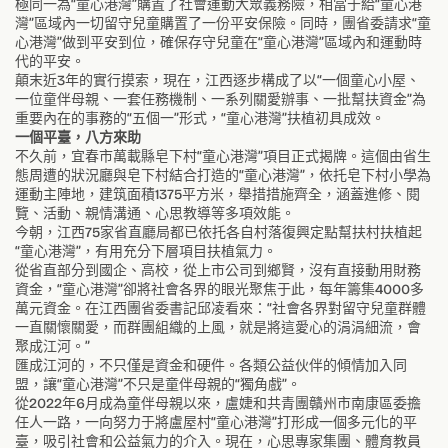
極同一為“童心港灣”購置了社會運動大眾義務險，相當于給“童心港
灣”區域內一切留守兒童購置了一份平安保險。同時，團省委請求“童
心港灣”做到平安到位，確保存守兒童在“童心港灣”區域內和運動時
代的平安。
顛末近3年的實行摸索，現在，江西逐步構成了以“一個童心小屋、
一位童伴母親、一套任務機制、一系列關愛辦事、一批幫扶資金”為
重要內在的事務的“五個一”形式，“童心港灣”扶植初具成效。
一個平臺，八方來助
不久前，宜春市萬載縣皂下村“童心港灣”項目正式揭牌。這個由省生
態周遭的狀況廳與皂下村結合打造的“童心港灣”，依托皂下村小學為
運動主陣地，建筑面積1375平方米，舉措措施齊全，涵蓋進修、閱
覽、活動、親情溝通、心思教導等多項效能。
今朝，江西75家省直廳局都已依托各自村落復興定點幫扶村扶植起
“童心港灣”，有用充分下層項目扶植氣力。
從省直部分到國企、高校，從上市公司到鄉賢，沒有直接動用財務
資金，“童心港灣”卻將社會各界的眼光聚焦于此，每年籌集4000多
萬元資金。在江西團省委書記邱凌看來：“社會各界對留守兒童群體
一直關懷關愛，而群團組織的上風，就是將這愛心的涓涓細流，會
聚成江河。”
匯成江河的，不只僅是資金和硬件。各類公益伙伴的傾情加入同
盟，讓“童心港灣”不只是童伴母親的“獨角戲”。
從2022年6月成為童伴母親以來，盧婕和共青團贛州市南康區委擔
任人一路，一向努力于將盧屋村“童心港灣”打形成一個多元化的平
臺，吸引社會和公益氣力的介入。現在，心思專家集團、體育教員