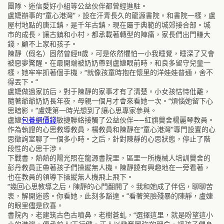
團隊、迷信愛好小組等公益伙伴都曾經進駐。
盧婕辦事的“童心港灣”，設在汗青長久的龍源書院。和書院一樣，盧
屋村地點的唐江鎮，是千年古鎮，現在屬于典範的城郊接合部。城
市的成長，讓古鎮和小村，都承載著轉型的陣痛，家長們出門賺大
錢，顧不上家和孩子。
陳靜（假名）固然曾經11歲，可是依然懼怕一小我睡覺，睡深了又會
被惡夢驚醒。在最開端被奶奶帶到盧婕眼前時，和良多留守兒童一
樣，她牢牢抓著個手機，“就像孩童時抱在懷里的洋娃娃普通，舍不
得丟下。”
盧婕做過家訪后，對于陳靜的家事才有了清楚。小女孩怙恃仳離，
隨著爺爺奶奶長年夜，母親一個月才會來看她一次。“煩惱她留下心
思暗影。”盧婕第一時光想到了讓心思專家參與。
盧婕
包養網價錢
敏捷聯絡接觸了公益伙伴——紅旗黌舍楊麗琴教員。
作為執證的心思教導教員，楊教員和陳靜在“童心港灣”專門設置的心
思徵詢室聊了一個多小時。之后，針對陳靜的心思狀態，停止了階
段性的心思干涉。
下戰書，熱熱的陽光照在龍源書院里，區里一所機械人培訓黌舍的
彭丹教員正帶著孩子們操縱無人機。陳靜饒有興趣地在一旁看著，
也在教員的領導下操縱無人機飛上飛下。
“幾回心思教導之后，陳靜的心門翻開了。我和她成了伴侶，聊聊苦
衷，解開迷惑。你看她，此刻多豁達。”看著笑臉殘暴的陳靜，盧婕
的眼里儘是欣喜。
書院內，老建筑古色古噴鼻，老樹蒼虬，“選擇這里，就是盼望這小