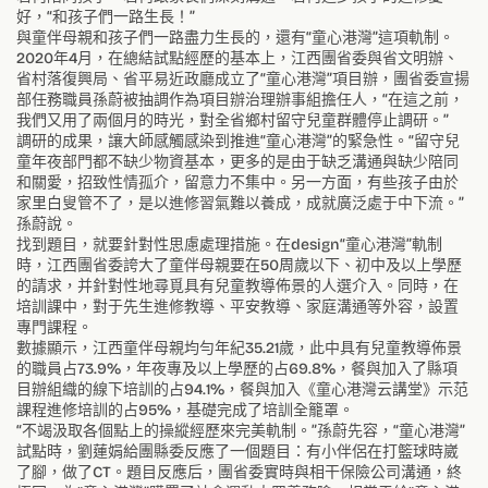
好，“和孩子們一路生長！”
與童伴母親和孩子們一路盡力生長的，還有“童心港灣”這項軌制。
2020年4月，在總結試點經歷的基本上，江西團省委與省文明辦、
省村落復興局、省平易近政廳成立了“童心港灣”項目辦，團省委宣揚
部任務職員孫蔚被抽調作為項目辦治理辦事組擔任人，“在這之前，
我們又用了兩個月的時光，對全省鄉村留守兒童群體停止調研。”
調研的成果，讓大師感觸感染到推進“童心港灣”的緊急性。“留守兒
童年夜部門都不缺少物資基本，更多的是由于缺乏溝通與缺少陪同
和關愛，招致性情孤介，留意力不集中。另一方面，有些孩子由於
家里白叟管不了，是以進修習氣難以養成，成就廣泛處于中下流。”
孫蔚說。
找到題目，就要針對性思慮處理措施。在design“童心港灣”軌制
時，江西團省委誇大了童伴母親要在50周歲以下、初中及以上學歷
的請求，并針對性地尋覓具有兒童教導佈景的人選介入。同時，在
培訓課中，對于先生進修教導、平安教導、家庭溝通等外容，設置
專門課程。
數據顯示，江西童伴母親均勻年紀35.21歲，此中具有兒童教導佈景
的職員占73.9%，年夜專及以上學歷的占69.8%，餐與加入了縣項
目辦組織的線下培訓的占94.1%，餐與加入《童心港灣云講堂》示范
課程進修培訓的占95%，基礎完成了培訓全籠罩。
“不竭汲取各個點上的操縱經歷來完美軌制。”孫蔚先容，“童心港灣”
試點時，劉蓮娟給團縣委反應了一個題目：有小伴侶在打籃球時崴
了腳，做了CT。題目反應后，團省委實時與相干保險公司溝通，終