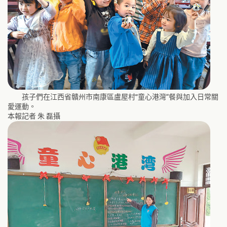
孩子們在江西省贛州市南康區盧屋村“童心港灣”餐與加入日常關
愛運動。
本報記者 朱 磊攝