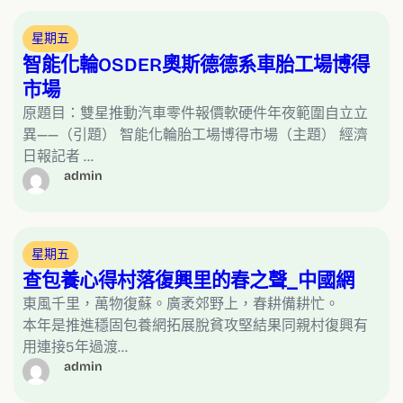
星期五
智能化輪OSDER奧斯德德系車胎工場博得
市場
原題目：雙星推動汽車零件報價軟硬件年夜範圍自立立
異——（引題） 智能化輪胎工場博得市場（主題） 經濟
日報記者 …
admin
星期五
查包養心得村落復興里的春之聲_中國網
東風千里，萬物復蘇。廣袤郊野上，春耕備耕忙。
本年是推進穩固包養網拓展脫貧攻堅結果同親村復興有
用連接5年過渡…
admin