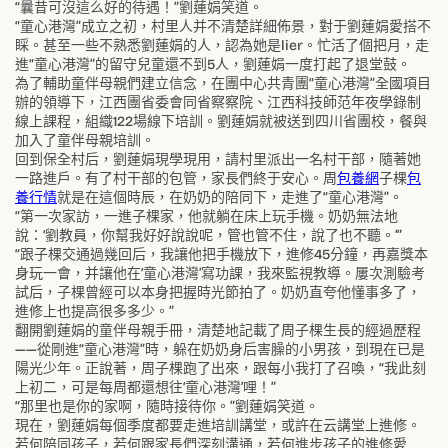
“曩昔可沒這么好的待遇！”劉蓮娟笑道。
“童心港灣”成立之初，村里人并不清楚詳細佈景，對于劉蓮娟愛搭不
睬。甚至一些不熟悉劉蓮娟的人，認為她是lier。忙活了個把月，走
進“童心港灣”的留守兒童還不到5人，劉蓮娟一度打起了退堂鼓。
為了輔助童伴母親們建立信念，在團中心共青團“童心港灣”全國項目
辦的領導下，江西團省委會同省察察院、江西科技師范年夜學錄制
線上課程，組織122場線下培訓。劉蓮娟就被送到四川省團校，餐與
加入了童伴母親培訓。
回到保全村后，劉蓮娟現學現用，請村里派出一名村干部，隨著她
一路進戶。有了村干部的包管，家長們終于安心。周
包養網
子棵
包
養行情
就是在這個時辰，在奶奶的陪同下，走進了“童心港灣”。
“第一次家訪，一進子棵家，他就躺在床上玩手機。奶奶無法地
說：‘劉教員，你幫我好好說說呢，管也管不住，說了也不聽。’”
“跟子棵交通過幾回后，我讓他把手機放下，進修45分鐘，再嘉獎本
身玩一會，并讓他在‘童心港灣’寫功課，我來監視教導。屢次測驗考
試后，子棵曾經可以本身把握時光節拍了。奶奶直夸他懂事多了，
進修上也提高很多多少。”
翻開劉蓮娟的童伴母親手冊，清楚地記載了周子棵生長的經過歷程
——從剛進“童心港灣”時，躲在奶奶身后害臊的小男孩，到現在已是
陽光少年。正說著，周子棵跑了出來，跟每小我打了召喚，“我此刻
上初二，可是每周都還想往‘童心港灣’哩！”
“那里也是你的家啊，隨時接待你。”劉蓮娟笑道。
現在，劉蓮娟每個季度都要走進培訓講堂，或許在云講堂上進修。
若何陪同孩子，若何跟家長們深刻溝通，若何進步孩子的進修愛