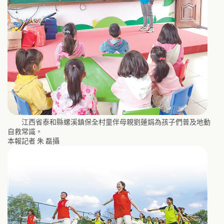
江西省泰和縣螺溪鎮保全村童伴母親劉蓮娟為孩子們普及地動
自救常識。
本報記者 朱 磊攝