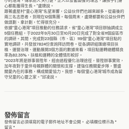
小的港灣，傳承前人‘天行健，正人以發奮圖強’的理念，讓孩子們身
心都能獲得生長。”盧婕說。
跟著盧屋村“童心港灣”名望漸響，公益伙伴們也越來越多。從最後的
兩三名志愿者，到現在12個集團。每個周末，盧婕都要和公益伙伴們
做謀劃、拿計劃，忙得很充分。
依據“童心港灣”項目推動的任務請求，省“童心港灣”項目辦抽調成立
5個任務組，于2022年9月30日至10月20日完成了對全省11個設區市
的調研。其間，完成對23個縣（市、區）119個“童心港灣”項目點的
實地調研，共發放7824份查詢拜訪問卷。從各調研組匯總項目扶
植、運營治理、運動展開3個方面的數據來看，項目點運轉總體精良
率為82.35%，扶植和運轉的全體情形較好。
“2023年將是辦事晉陞年，經由過程優化治理途徑，晉陞辦事實效，
加年夜對于童伴母親群體的關懷和支撐，建強任務關愛步隊，豐盛
關愛內在的事務，構成關愛協力。我想，每個‘童心港灣’城市成為留
守兒童的心靈之家。”邱凌說。
發佈留言
發佈留言必須填寫的電子郵件地址不會公開。
必填欄位標示為
*
留言
*