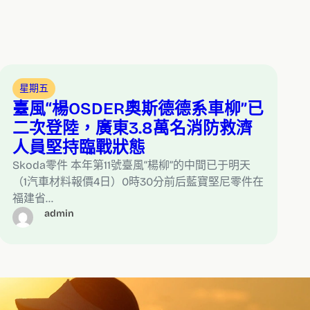
星期五
臺風“楊OSDER奧斯德德系車柳”已
二次登陸，廣東3.8萬名消防救濟
人員堅持臨戰狀態
Skoda零件 本年第11號臺風“楊柳”的中間已于明天
（1汽車材料報價4日）0時30分前后藍寶堅尼零件在
福建省…
admin