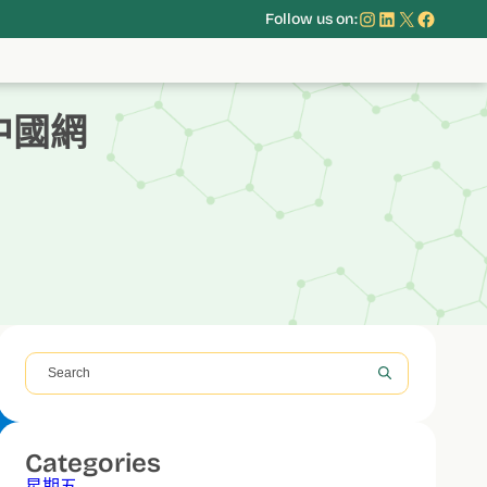
Instagram
LinkedIn
X
Face
Follow us on:
中國網
搜
尋
Categories
星期五