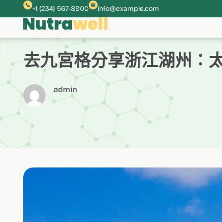
跳
+1 (234) 567-8900
info@example.com
至
主
要
內
去九宮格分享浙江湖州：太
容
admin