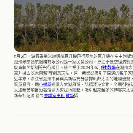
11月5日，游客乘坐米旗通航直升機飛行基地的直升機在空中飽
湖州米旗通航服務有限公司是一家民營公司，專注于低空經濟賽
駛員執照培訓等飛行項目。該企業于2024年5月
1對1教學
在湖州太
直升機去吃大閘蟹”等創意玩法，這一新業態吸引了周邊的親子家
近年來，浙江省湖州市吳興高新區充分發揮毗鄰太湖的地理優勢
質量發展，通
小樹屋
過融入太湖風情、弘揚溇港文化，全面引進
文旅精品項目沿著濱湖大道拔地而起，吸引越來越多的游客來太
新華社記者 徐昱
會議室出租
教學
攝