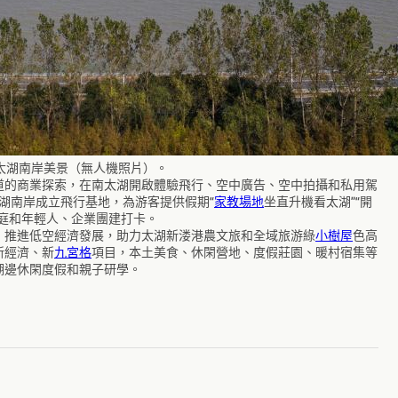
覽太湖南岸美景（無人機照片）。
道的商業探索，在南太湖開啟體驗飛行、空中廣告、空中拍攝和私用駕
湖南岸成立飛行基地，為游客提供假期“
家教場地
坐直升機看太湖”“開
庭和年輕人、企業團建打卡。
，推進低空經濟發展，助力太湖新溇港農文旅和全域旅游綠
小樹屋
色高
新經濟、新
九宮格
項目，本土美食、休閑營地、度假莊園、暖村宿集等
湖邊休閑度假和親子研學。