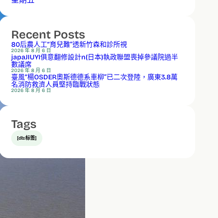
Recent Posts
80后農人工“育兒難”透新竹森和診所視
2026 年 8 月 6 日
japaJIUYI俱意翻修設計n(日本)執政聯盟喪掉參議院過半
數議席
2026 年 8 月 6 日
臺風“楊OSDER奧斯德德系車柳”已二次登陸，廣東3.8萬
名消防救濟人員堅持臨戰狀態
2026 年 8 月 6 日
Tags
[db:标签]