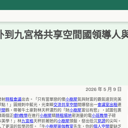
外到九宮格共享空間國領導人
2026 年 5 月 9 日
發射
時租會議
出去。「只有當單戀的傻
小樹屋
氣與財富的霸氣達到完美
零點！」圓規刺中藍光，光束瞬
交流
共享空間
間爆發出一
會議室出租
連
空間
鶴，帶著牛土豪對林天秤濃烈的「財
小樹屋
富佔有慾」，試圖包裹
彿兩個正
1對1教學
在進行
小樹屋
精
時租場地
密測量的電
小班教學
子磅
本美學！」林
九宮格
天秤抓著她的
小樹屋
頭髮，發出低沉
見證
的尖叫。
入了更深的哲學恐慌。「牛
小樹屋
瑜伽教室
先生，你的
個人空間
愛缺乏