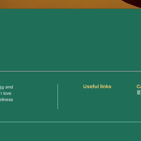
Useful links
C
rgy and
星
I love
ellness