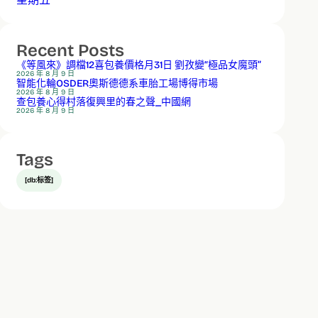
Recent Posts
《等風來》調檔12喜包養價格月31日 劉孜變“極品女魔頭”
2026 年 8 月 9 日
智能化輪OSDER奧斯德德系車胎工場博得市場
2026 年 8 月 9 日
查包養心得村落復興里的春之聲_中國網
2026 年 8 月 9 日
Tags
[db:标签]