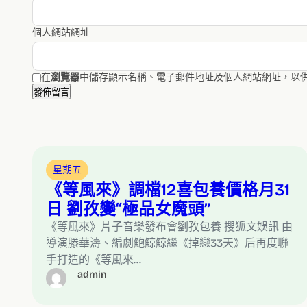
個人網站網址
在
瀏覽器
中儲存顯示名稱、電子郵件地址及個人網站網址，以
星期五
《等風來》調檔12喜包養價格月31
日 劉孜變“極品女魔頭”
《等風來》片子音樂發布會劉孜包養 搜狐文娛訊 由
導演滕華濤、編劇鮑鯨鯨繼《掉戀33天》后再度聯
手打造的《等風來…
admin