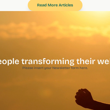
Read More Articles
eople transforming their we
Please insert your Newsletter form here.