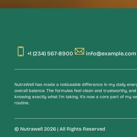
+1 (234) 567-8900
info@example.com
NutraWell has made a noticeable difference in my daily ene
overall balance. The formulas feel clean and trustworthy, and 
knowing exactly what I'm taking. It's now a core part of my w
routine.
© Nutrawell 2026 | All Rights Reserved