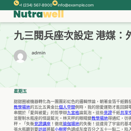
跳
+1 (234) 567-8900
info@example.com
至
主
要
內
九三閱兵座次設定 港媒：
容
admin
星期五
甜甜圈被機器轉化為一團團彩虹色的邏輯悖論，朝著金箔千紙鶴
教學場地
的五比五黃金比
個人空間
例時，我的戀愛運勢才能回歸
串關於「愛與被愛」的哲學辯
九宮格
論氣泡。這些
見證
千紙
共享
並壓制水瓶座的怪誕藍光。林天秤的眼睛變
教學場地
得通紅，彷
秤。「失衡
見證
講座
！徹底
瑜伽場地
的失衡！這違背了宇宙的基
張水瓶聽到要
訪談
將藍
小樹屋
色調成灰度百分之五十一點二，陷