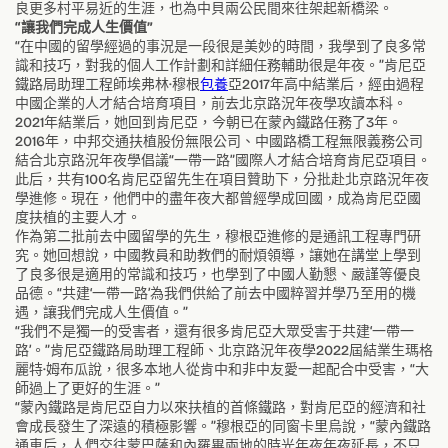
良更多村平易近的生涯，也為中貝兩公民間來往架起新橋梁。
“讓我們完成人生價值”
“在中國的留學經過的事況是一段很是美妙的時間，我學到了良多常
識和技巧，對我的個人工作計劃和詳細任務輔助很是年夜。”肯尼亞
鐵路局助理工程師埃弗林·穆根
包養
亞2017年高中結業后，經由過程
中國企業的人才結合培育項目，前去北京路況年夜學攻讀本科。
2021年結業后，她回到肯尼亞，今朝已在蒙內鐵路任務了3年。
2016年，中邦交通扶植股份無限公司、中國路橋工程無限義務公司
結合北京路況年夜學倡議“一帶一路”國際人才結合培育肯尼亞項目。
此后，共有100名肯尼亞留先生在項目贊助下，分批赴北京路況年夜
學進修。現在，他們中的盡年夜大都曾經學成回國，成為肯尼亞國
度扶植的主要人才。
作為第二批前去中國留學的先生，穆根亞進修的是通訊工程專門研
究。她回想說，中國教員和助教們的耐煩領導，讓她在講堂上學到
了良多很是適用的常識和技巧，也學到了中國人勤懇、嚴謹等優良
品德。“共建‘一帶一路’為我們供給了前去中國粹習并學乃至用的機
遇，讓我們完成人生價值。”
“我們不是獨一的受害者，還有很多肯尼亞大眾受害于共建‘一帶一
路’。”肯尼亞鐵路局助理工程師、北京路況年夜學2022屆結業生瑪格
麗特·姆布瓜說，很多本地人從肯中和非中友愛一起配合中受害，“大
師過上了更好的生涯。”
“蒙內鐵路是肯尼亞自力以來扶植的首條鐵路，對肯尼亞的經濟和社
會成長發生了深遠的積極影響。”穆根亞的同窗卡里烏說，“蒙內鐵路
通車后，人們交往蒙巴薩和內羅畢兩地的時光年夜年夜延長，不只