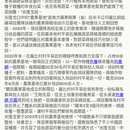
里各類蔬菜綠意盎然、欣欣茂發，不只種有本地蔬菜，還有效中國
種子栽種的年夜白菜、長豆角等蔬菜。“是農業基地幫我們處理了吃
菜困難。”米隆戈說。
米隆戈口中的“農業基地”是南方礦業剛果（金）拉米卡公司龐比銅鈷
礦項目團隊扶植的農業蒔植培訓示范基地。基地擔任人王剛回想
說，2020年，項目團隊為知足員工的飲食需求，開端開墾地步蒔植
分歧品種的蔬菜。在招募本地村平易近擴展蔬菜蒔植面積的經過歷
程中，他們發明龐比村農業基本單薄，對蔬菜蒔植技巧也缺少清
楚，是以決議扶植這座農業基地，為本地村平易近供給農業技巧培
訓。
2022年末，在龐比村村平易近的積極呼應和鼎力支撐下，占地10余
畝的農業基地一期項目正式開班。以一茬作物種
包養
植收獲為
包養
網
一個周期，每期組織20至30名村平易近餐與加入培訓。培訓所需
種子、肥料、農業機具、技巧領導等均由項目團隊供給，蒔植作物
發賣所得支出則所有的回餐與加入培訓的村平易近一切。截至2024
年6月底，農業基地已累計培訓800余人次。
“聽到農業基地成立的新聞后，龐比村村平易近很有熱忱，紛紜報名
餐與加入培訓。”王剛先容，從泥土培養到收穫育苗、從水源灌
包養
網 花圃
溉到培土施肥，從病蟲害防治到采摘技能……項目團隊為村平
易近停止了體系的蔬菜蒔植技巧培訓。“顛末2至3個月的進修，順遂
收獲一壟壟蔬菜，讓村平易近們都很有成績感。”
米隆戈曾于2023年2月到農業基地進修。“中國教員不只領導我建築
壟地、培養泥土、育苗移栽等蒔植技巧，還教我熟悉了不少中國蔬
菜種類，并先容了這些蔬菜的養分成分和烹調方式。”米隆戈說，中