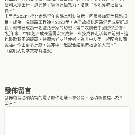
便利大眾出行，還進步了貨色運輸效力，增進了本地經濟社會成
長。”
卡里烏2021年從北京路況年夜學本科結業后，回國參加蒙內鐵路項
目，成為一名鐵路工程師。2023年，為了故鄉軌道路況完成更好成
長，他帶著成為一名鐵路專家的幻想，第二次前去中國留學進修。
“近年來，中國經濟成長獲得宏大成績，科技成長走活著界前列。這
也鼓勵我不竭提高，持續當老友誼使者，為非中友愛一起配合和國
民福祉作出更多進獻，讓非中一起配合結果造福更多大眾。”
（黨明玥對本文亦有進獻）
發佈留言
發佈留言必須填寫的電子郵件地址不會公開。
必填欄位標示為
*
留言
*