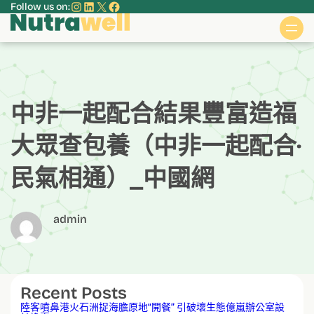
Instagram
LinkedIn
X
Facebook
Follow us on:
跳
至
主
要
內
容
中非一起配合結果豐富造福
大眾查包養（中非一起配合·
民氣相通）_中國網
admin
Recent Posts
陸客噴鼻港火石洲捉海膽原地“開餐” 引破壞生態億嵐辦公室設