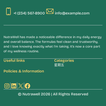
+1 (234) 567-8900
info@example.com
NutraWell has made a noticeable difference in my daily energy
and overall balance. The formulas feel clean and trustworthy,
and I love knowing exactly what I'm taking. It's now a core part
of my wellness routine.
Useful links
Categories
星期五
Policies & Information
Instagram
LinkedIn
X
Facebook
© Nutrawell 2026 | All Rights Reserved