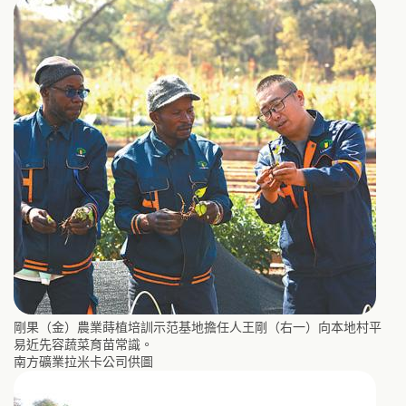
剛果（金）農業蒔植培訓示范基地擔任人王剛（右一）向本地村平
易近先容蔬菜育苗常識。
南方礦業拉米卡公司供圖