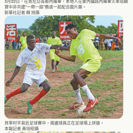
3月22日，在肯尼亞首都內羅畢，本地人在蒙內鐵路內羅畢火車站觀
賞中非共建“一帶一路”務虛一起配合圖片展。
新華社記者 韓 旭攝
貝寧村平易近足球賽中，兩邊球員正在足球場上拼搶。
本報記者 黃培昭攝