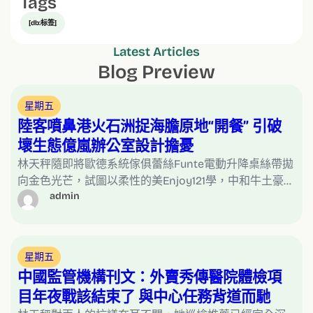
Tags
[db:标签]
Latest Articles
Blog Preview
星期五
陸客噴鼻港火石洲捉海膽原地“開餐” 引破
壞生態億嵐辦公室設計擔憂
林天秤隨即將歐德系統傢俱蕾絲Funte電動升降桌絲帶拋
向金色光芒，試圖以柔性的美Enjoy121學，中和牛土豪…
admin
星期五
中國監管機構刊文：外賣秀傳醫院體檢項
目年夜戰該結束了 與中心任務背道而馳