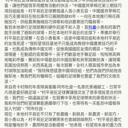
“村平易近足球賽給愛好足球活動確當地青少年供給展現自我的平
臺，讓他們縱情享用體育活動的快活。”中國援貝寧棉花第三期技巧
項目組組長、村平易近足球賽倡議人首小勇先容，中國援貝寧棉花
技巧支援項目在帕拉庫市已展開跨越10年，一向在本地推行棉花蒔
植技巧、供給農業機械技巧領導和培訓農業技巧職員等。
看到本地舉行足球競賽的硬件前提不如人意，首
包養
小勇和同事們
脫手扶植了極新的球場，并在本地村平易近的支撐下，準備并舉行
村平易近足球賽。在首小勇看來，這是中國項目組和本地村平易近
的友情見證。“我盼望項目基地不只能成為教授中國農業技巧的平
臺，也能成為傳佈中國文明、促進兩國國民友情的橋梁。”他說。
球場邊，在動感的音樂聲中，孩子們歡喜地手舞足蹈、啦啦隊高興
地喝彩呼籲，賽前和中場歇息的中國技擊和貝寧跳舞扮演，讓現場
氛圍加倍熱鬧。米西馬亂說，每次競賽，全村人簡直城市參加為本
村球隊加油助威，“我特殊想感激中國項目組，他們為我們供給拖沓
機犁地，教我們若何種棉花，組織的足球賽也豐盛了我們的文娛生
涯。”
來自奇卡村隊的年青隊員塞羅·阿布杜是一名摩托車補綴工，日常平
凡很是愛好踢足球。“村平易近足球賽讓我交友了很多情投意合的伴
侶，我們在一路議論足球，在競賽中享用足球帶來的豪情和快活。
我和伴侶們盼望球賽能連續舉行下往，也等待有一天能到中國餐與
加入‘村超’。”阿布杜說。
現在，本地村平易近不只有了新農機、新耕具、新農資、新技巧，
首小勇以為，村平易近足球賽將來也會越辦越熱烈。“村平易近農忙
時是種地妙手，農閑時是活動健將。”他表現，盼望用本身的盡力改