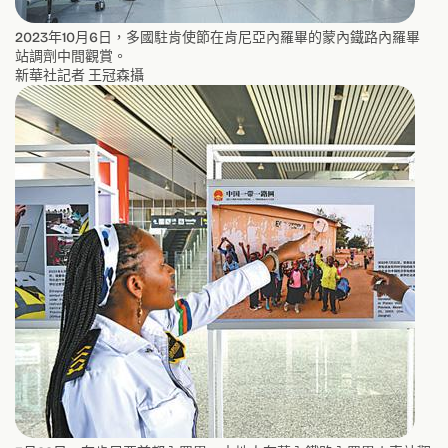
2023年10月6日，多國駐肯使節在肯尼亞內羅畢的蒙內鐵路內羅畢
站調劑中間觀賞。
新華社記者 王冠森攝