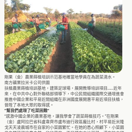
剛果（金）農業蒔植培訓示范基地確當地學員在為蔬菜澆水。
南方礦業拉米卡公司供圖
扶植農業蒔植培訓基地，建築足球場，展開教導培訓項目……近年
來，在中共中心對外聯絡部領導下，中公民間組織國際交通增進會
推進中國企業和平易近間組織在非洲國度展開惠平易近項目扶植，
晉陞了本地大眾的取得感。
“幫我們處理了吃菜困難”
“感激中國企業的農業基地，讓我學會了蔬菜蒔植技巧。”在剛果
（金）盧阿拉巴省科盧韋齊市盧布迪行政區龐比村，村平易近米隆
戈天天凌晨城市在自家的小菜園繁忙。在她的悉心照顧下，小菜園